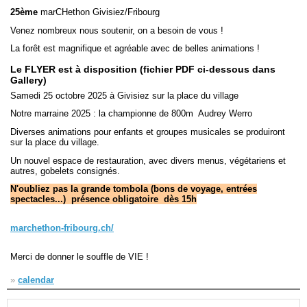
25ème
marCHethon Givisiez/Fribourg
Venez nombreux nous soutenir, on a besoin de vous !
Navigation
recherche
La forêt est magnifique et agréable avec de belles animations !
site map
Le FLYER est à disposition (fichier PDF ci-dessous dans
messages récents
Gallery)
Samedi 25 octobre 2025 à Givisiez sur la place du village
Ouverture de session
Notre marraine 2025 : la championne de 800m Audrey Werro
Nom d'utilisateur:
Diverses animations pour enfants et groupes musicales se produiront
sur la place du village.
Mot de passe:
Un nouvel espace de restauration, avec divers menus, végétariens et
autres, gobelets consignés.
N'oubliez pas la grande tombola (bons de voyage, entrées
spectacles...) présence obligatoire dès 15h
Créer un nouveau compte
marchethon-fribourg.ch/
Demander un nouveau mot de passe
Merci de donner le souffle de VIE !
»
calendar