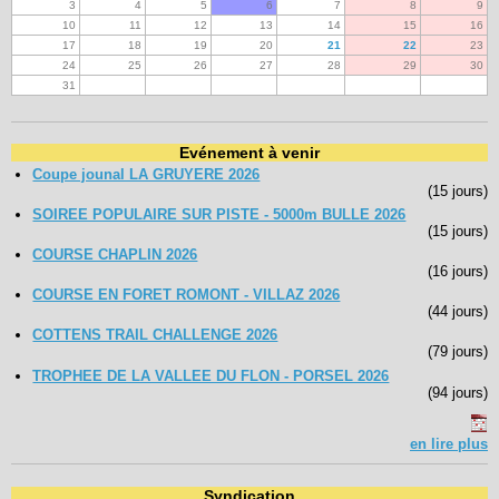
3
4
5
6
7
8
9
10
11
12
13
14
15
16
17
18
19
20
21
22
23
24
25
26
27
28
29
30
31
Evénement à venir
Coupe jounal LA GRUYERE 2026
(15 jours)
SOIREE POPULAIRE SUR PISTE - 5000m BULLE 2026
(15 jours)
COURSE CHAPLIN 2026
(16 jours)
COURSE EN FORET ROMONT - VILLAZ 2026
(44 jours)
COTTENS TRAIL CHALLENGE 2026
(79 jours)
TROPHEE DE LA VALLEE DU FLON - PORSEL 2026
(94 jours)
en lire plus
Syndication