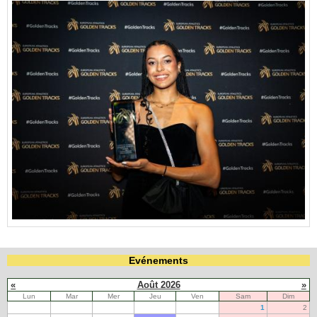
Evénements
«
Août 2026
»
Lun
Mar
Mer
Jeu
Ven
Sam
Dim
1
2