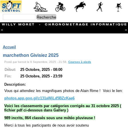
=
=
Menu
Branches
Accueil
CONTACT
marchethon Givisiez 2025
FriRun Cup
Posté par benoit le 6 Septembre, 2025 - 21:58.
Courses à pieds
Ski ALPIN
Triathlon
Début:
25 Octobre, 2025 - 08:00
Ski Nordique
Fin:
25 Octobre, 2025 - 23:59
Courses à pieds
VTT
Description:
Athlétisme
Vous qui attendiez les magnifiques photos de Alain Rime ! Voici le lien:
Slalom In-Line
photos.app.goo.gl/z131aWjLd5BZzKae6
Caisse à savon
Coupe "Journal La Gruyère"
Voici les classements par catégories corrigés au 31 octobre 2025 (
Hippisme
fichier pdf ci-dessous dans Gallery )
Marche
989 incrits, 864 classés sous une météo pluvieuse !
Archives
Merci à tous les participants de nous avoir soutenu