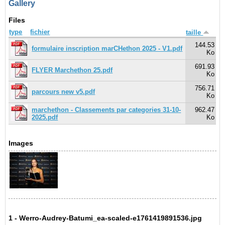
Gallery
Files
type
fichier
taille
144.53
formulaire inscription marCHethon 2025 - V1.pdf
Ko
691.93
FLYER Marchethon 25.pdf
Ko
756.71
parcours new v5.pdf
Ko
marchethon - Classements par categories 31-10-
962.47
2025.pdf
Ko
Images
1 - Werro-Audrey-Batumi_ea-scaled-e1761419891536.jpg