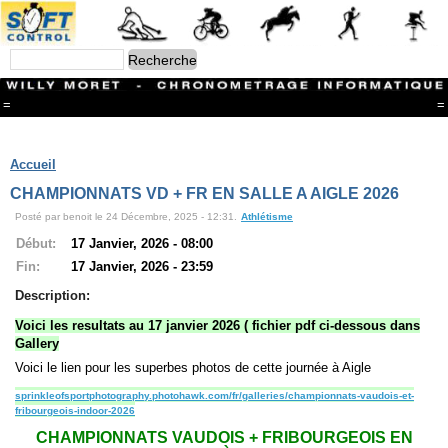
=
=
Menu
Branches
Accueil
CONTACT
CHAMPIONNATS VD + FR EN SALLE A AIGLE 2026
FriRun Cup
Posté par benoit le 24 Décembre, 2025 - 12:31.
Athlétisme
Ski ALPIN
Triathlon
Début:
17 Janvier, 2026 - 08:00
Ski Nordique
Fin:
17 Janvier, 2026 - 23:59
Courses à pieds
VTT
Description:
Athlétisme
Voici les resultats au 17 janvier 2026 ( fichier pdf ci-dessous dans
Slalom In-Line
Gallery
Caisse à savon
Coupe "Journal La Gruyère"
Voici le lien pour les superbes photos de cette journée à Aigle
Hippisme
sprinkleofsportphotography.photohawk.com/fr/galleries/championnats-vaudois-et-
Marche
fribourgeois-indoor-2026
Archives
CHAMPIONNATS VAUDOIS + FRIBOURGEOIS EN