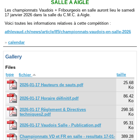
SALLE À AIGLE
Les championnats Vaudois + Fribourgeois en salle auront lieu le samedi
Navigation
17 janvier 2026 dans la salle du C.M.C. à Aigle.
recherche
Voici toutes les informations relatives à cette compétition :
site map
athlevaud.ch/news/article/85/championnats-vaudois-en-salle-2026
messages récents
»
calendar
Ouverture de session
Gallery
Nom d'utilisateur:
Files
Mot de passe:
type
taille
fichier
25.68
2026-01-17 Hauteurs de sauts.pdf
Ko
86.42
2026-01-17 Horaire définitif.pdf
Créer un nouveau compte
Ko
Demander un nouveau mot de passe
2026-01-17 Règlement & Directives
298.16
techniques2.pdf
Ko
95.31
2026-01-17 Vaudois Salle - Publication.pdf
Ko
Championnats VD et FR en salle - resultats 17-01-
389.28