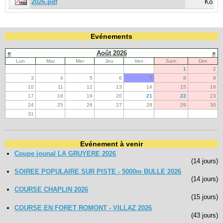
2026.pdf
Ko
Evénements
«
Août 2026
»
Lun
Mar
Mer
Jeu
Ven
Sam
Dim
1
2
3
4
5
6
7
8
9
10
11
12
13
14
15
16
17
18
19
20
21
22
23
24
25
26
27
28
29
30
31
Evénement à venir
Coupe jounal LA GRUYERE 2026
(14 jours)
SOIREE POPULAIRE SUR PISTE - 5000m BULLE 2026
(14 jours)
COURSE CHAPLIN 2026
(15 jours)
COURSE EN FORET ROMONT - VILLAZ 2026
(43 jours)