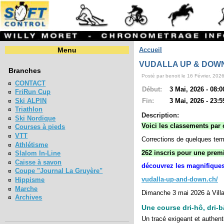
Menu
Accueil
VUDALLA UP & DOWN
Branches
Posté par benoit le 16 Février, 2026
CONTACT
Début:
3 Mai, 2026 - 08:0
FriRun Cup
Ski ALPIN
Fin:
3 Mai, 2026 - 23:5
Triathlon
Description:
Ski Nordique
Voici les classements par 
Courses à pieds
VTT
Corrections de quelques tem
Athlétisme
262 inscris pour une prem
Slalom In-Line
Caisse à savon
découvrez les magnifiques 
Coupe "Journal La Gruyère"
vudalla-up-and-down.ch/
Hippisme
Marche
Dimanche 3 mai 2026 à Vill
Archives
Une course dri-hô, dri-
Un tracé exigeant et authent