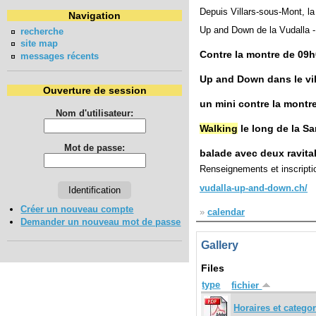
Depuis Villars-sous-Mont, la
Navigation
Up and Down de la Vudalla 
recherche
site map
Contre la montre de 09h
messages récents
Up and Down dans le vil
Ouverture de session
un mini contre la montr
Nom d'utilisateur:
Walking
le long de la Sa
Mot de passe:
balade avec deux ravit
Renseignements et inscriptio
vudalla-up-and-down.ch/
Créer un nouveau compte
»
calendar
Demander un nouveau mot de passe
Gallery
Files
type
fichier
Horaires et categ