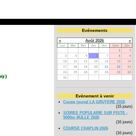
Evénements
«
Août 2026
»
Lun
Mar
Mer
Jeu
Ven
Sam
Dim
1
2
3
4
5
6
7
8
9
10
11
12
13
14
15
16
17
18
19
20
21
22
23
24
25
26
27
28
29
30
ry )
31
Evénement à venir
Coupe jounal LA GRUYERE 2026
(15 jours)
SOIREE POPULAIRE SUR PISTE -
5000m BULLE 2026
(16 jours)
COURSE CHAPLIN 2026
(16 jours)