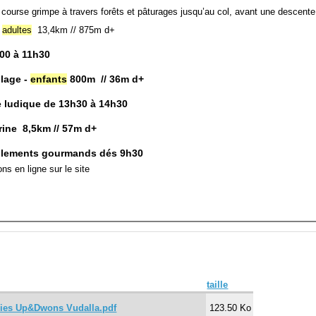
 course grimpe à travers forêts et pâturages jusqu’au col, avant une descente g
-
adultes
13,4km // 875m d+
00 à 11h30
lage -
enfants
800m // 36m d+
e ludique de 13h30 à 14h30
rine 8,5km // 57m d+
allements gourmands dés 9h30
ns en ligne sur le site
taille
ories Up&Dwons Vudalla.pdf
123.50 Ko