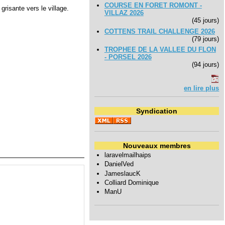
COURSE EN FORET ROMONT -
risante vers le village.
VILLAZ 2026
(45 jours)
COTTENS TRAIL CHALLENGE 2026
(79 jours)
TROPHEE DE LA VALLEE DU FLON
- PORSEL 2026
(94 jours)
en lire plus
Syndication
Nouveaux membres
laravelmailhaips
DanielVed
JameslaucK
Colliard Dominique
ManU