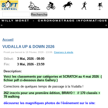
=
=
Menu
Branches
Accueil
CONTACT
VUDALLA UP & DOWN 2026
FriRun Cup
Posté par benoit le 16 Février, 2026 - 13:06.
Courses à pieds
Ski ALPIN
Triathlon
Début:
3 Mai, 2026 - 08:00
Ski Nordique
Fin:
3 Mai, 2026 - 23:59
Courses à pieds
VTT
Description:
Athlétisme
Voici les classements par catégories et SCRATCH au 4 mai 2026 (
Slalom In-Line
fichier pdf ci-dessous dans Gallery )
Caisse à savon
Corrections de quelques temps de passage à la Vudalla !
Coupe "Journal La Gruyère"
Hippisme
262 inscris pour une première édition, BRAVO ! // 170 classés +
Marche
78 walking
Archives
découvrez les magnifiques photos de l'événement sur le site: