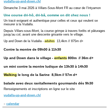
vudalla-up-and-down.ch/
Dimanche 3 mai 2026 à Villars-Sous-Mont FR au cœur de l’Intyamon
Navigation
Une course dri-hô, dri-bâ, comme on dit chez nous !
recherche
Un tracé exigeant et authentique pour celles et ceux qui veulent se
site map
mesurer à la Vudalla.
messages récents
Depuis Villars-sous-Mont, la course grimpe à travers forêts et pâturages
jusqu’au col, avant une descente grisante vers le village.
Ouverture de session
Up and Down de la Vudalla -
adultes
13,4km // 875m d+
Nom d'utilisateur:
Contre la montre de 09h00 à 11h30
Mot de passe:
Up and Down dans le village -
enfants
800m // 36m d+
un mini contre la montre ludique de 13h30 à 14h30
Walking
le long de la Sarine 8,5km // 57m d+
Créer un nouveau compte
Demander un nouveau mot de passe
balade avec deux ravitallements gourmands dés 9h30
Renseignements et inscriptions en ligne sur le site
vudalla-up-and-down.ch/
»
calendar