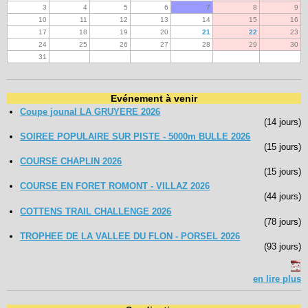
3
4
5
6
7
8
9
10
11
12
13
14
15
16
17
18
19
20
21
22
23
24
25
26
27
28
29
30
31
Evénement à venir
Coupe jounal LA GRUYERE 2026
(14 jours)
SOIREE POPULAIRE SUR PISTE - 5000m BULLE 2026
(15 jours)
COURSE CHAPLIN 2026
(15 jours)
COURSE EN FORET ROMONT - VILLAZ 2026
(44 jours)
COTTENS TRAIL CHALLENGE 2026
(78 jours)
TROPHEE DE LA VALLEE DU FLON - PORSEL 2026
(93 jours)
en lire plus