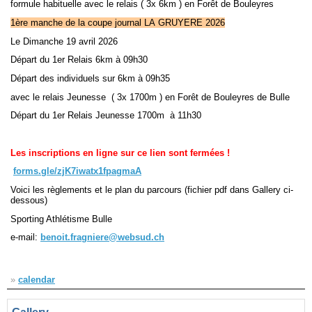
formule habituelle avec le relais ( 3x 6km ) en Forêt de Bouleyres
1ère manche de la coupe journal LA GRUYERE 2026
Navigation
Le Dimanche 19 avril 2026
recherche
site map
Départ du 1er Relais 6km à 09h30
messages récents
Départ des individuels sur 6km à 09h35
avec le relais Jeunesse ( 3x 1700m ) en Forêt de Bouleyres de Bulle
Ouverture de session
Départ du 1er Relais Jeunesse 1700m à 11h30
Nom d'utilisateur:
Les inscriptions en ligne sur ce lien sont fermées !
Mot de passe:
forms.gle/zjK7iwatx1fpagmaA
Voici les règlements et le plan du parcours (fichier pdf dans Gallery ci-
dessous)
Sporting Athlétisme Bulle
Créer un nouveau compte
Demander un nouveau mot de passe
e-mail:
benoit.fragniere@websud.ch
»
calendar