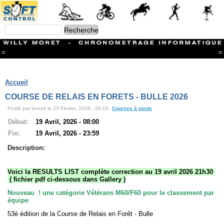
=
=
Menu
Branches
Accueil
CONTACT
COURSE DE RELAIS EN FORETS - BULLE 2026
FriRun Cup
Posté par benoit le 23 Février, 2026 - 20:15.
Courses à pieds
Ski ALPIN
Triathlon
Début:
19 Avril, 2026 - 08:00
Ski Nordique
Fin:
19 Avril, 2026 - 23:59
Courses à pieds
VTT
Description:
Athlétisme
Slalom In-Line
Voici la RESULTS LIST complète correction au 19 avril 2026 21h30
Caisse à savon
( fichier pdf ci-dessous dans Gallery )
Coupe "Journal La Gruyère"
Hippisme
Nouveau ! une catégorie Vétérans M60/F60 pour le classement par
Marche
équipe
Archives
53è édition de la Course de Relais en Forêt - Bulle