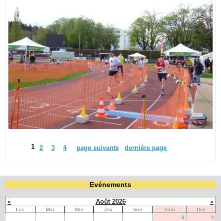
1
2
3
4
page suivante
dernière page
Evénements
«
Août 2026
»
Lun
Mar
Mer
Jeu
Ven
Sam
Dim
1
2