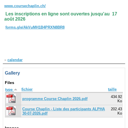
www.coursechaplin.ch/
Navigation
Les inscriptions en ligne sont ouvertes jusqu'au 17
août 2026
recherche
site map
forms.gle/AkVuMH1B4PRXN8BR8
messages récents
Ouverture de session
Nom d'utilisateur:
»
calendar
Mot de passe:
Gallery
Files
fichier
taille
type
Créer un nouveau compte
Demander un nouveau mot de passe
434.92
programme Course Chaplin 2026.pdf
Ko
Course Chaplin - Liste des participants ALPHA
202.43
30-07-2026.pdf
Ko