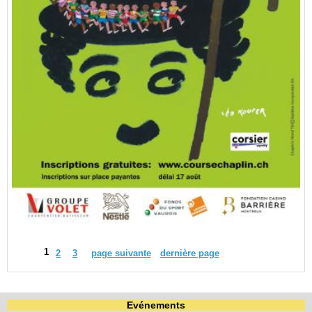
1
2
3
page suivante
dernière page
Evénements