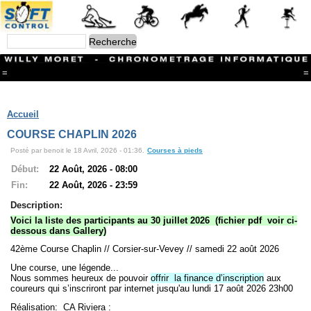
=
=
Menu
Branches
Accueil
CONTACT
COURSE CHAPLIN 2026
FriRun Cup
Posté par benoit le 18 Avril, 2026 - 01:36.
Courses à pieds
Ski ALPIN
Triathlon
Début:
22 Août, 2026 - 08:00
Ski Nordique
Fin:
22 Août, 2026 - 23:59
Courses à pieds
VTT
Description:
Athlétisme
Voici la liste des participants au 30 juillet 2026 (fichier pdf voir ci-
Slalom In-Line
dessous dans Gallery)
Caisse à savon
42ème Course Chaplin // Corsier-sur-Vevey // samedi 22 août 2026
Coupe "Journal La Gruyère"
Hippisme
Une course, une légende...
Marche
Nous sommes heureux de pouvoir
offrir la finance d’inscription
aux
coureurs qui s’inscriront par internet jusqu'au lundi 17 août 2026 23h00
Archives
Réalisation: CA Riviera :