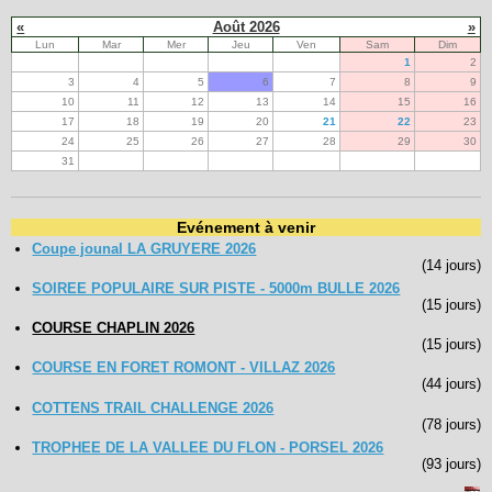
«
Août 2026
»
Lun
Mar
Mer
Jeu
Ven
Sam
Dim
1
2
3
4
5
6
7
8
9
10
11
12
13
14
15
16
17
18
19
20
21
22
23
24
25
26
27
28
29
30
31
Evénement à venir
Coupe jounal LA GRUYERE 2026
(14 jours)
SOIREE POPULAIRE SUR PISTE - 5000m BULLE 2026
(15 jours)
COURSE CHAPLIN 2026
(15 jours)
COURSE EN FORET ROMONT - VILLAZ 2026
(44 jours)
COTTENS TRAIL CHALLENGE 2026
(78 jours)
TROPHEE DE LA VALLEE DU FLON - PORSEL 2026
(93 jours)