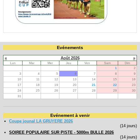
Evénements
«
Août 2026
»
Lun
Mar
Mer
Jeu
Ven
Sam
Dim
1
2
3
4
5
6
7
8
9
10
11
12
13
14
15
16
17
18
19
20
21
22
23
24
25
26
27
28
29
30
31
Evénement à venir
Coupe jounal LA GRUYERE 2026
(14 jours)
SOIREE POPULAIRE SUR PISTE - 5000m BULLE 2026
(14 jours)