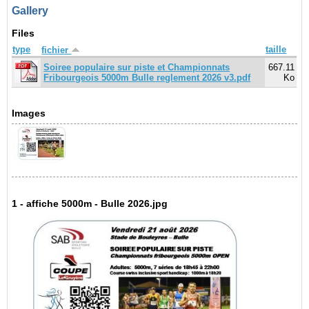
Gallery
Files
type
taille
fichier
Soiree populaire sur piste et Championnats
667.11
Fribourgeois 5000m Bulle reglement 2026 v3.pdf
Ko
Images
1 - affiche 5000m - Bulle 2026.jpg