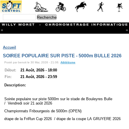
=
=
Menu
Branches
Accueil
CONTACT
SOIREE POPULAIRE SUR PISTE - 5000m BULLE 2026
FriRun Cup
Posté par benoit le 30 Mai, 2026 - 21:06.
Athlétisme
Ski ALPIN
Triathlon
Début:
21 Août, 2026 - 18:00
Ski Nordique
Fin:
21 Août, 2026 - 23:59
Courses à pieds
VTT
Description:
Athlétisme
Slalom In-Line
Soirée populaire sur piste 5000m sur le stade de Bouleyres Bulle
Caisse à savon
/ Vendredi soir 21 août 2026
Coupe "Journal La Gruyère"
Hippisme
Championnats Fribourgeois de 5000m (OPEN)
Marche
étape de la FriRun Cup 2026 / étape de la coupe LA GRUYERE 2026
Archives