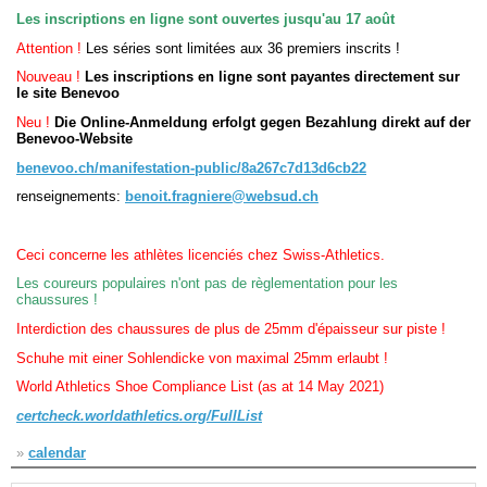
Les inscriptions en ligne sont ouvertes jusqu'au 17 août
Attention !
Les séries sont limitées aux 36 premiers inscrits !
Navigation
recherche
Nouveau !
Les inscriptions en ligne sont payantes directement sur
site map
le site Benevoo
messages récents
Neu !
Die Online-Anmeldung erfolgt gegen Bezahlung direkt auf der
Benevoo-Website
Ouverture de session
benevoo.ch/manifestation-public/8a267c7d13d6cb22
renseignements:
benoit.fragniere@websud.ch
Nom d'utilisateur:
Mot de passe:
Ceci concerne les athlètes licenciés chez Swiss-Athletics.
Les coureurs populaires n'ont pas de règlementation pour les
chaussures !
Interdiction des chaussures de plus de 25mm d'épaisseur sur piste !
Créer un nouveau compte
Schuhe mit einer Sohlendicke von maximal 25mm erlaubt !
Demander un nouveau mot de passe
World Athletics Shoe Compliance List (as at 14 May 2021)
certcheck.worldathletics.org/FullList
»
calendar