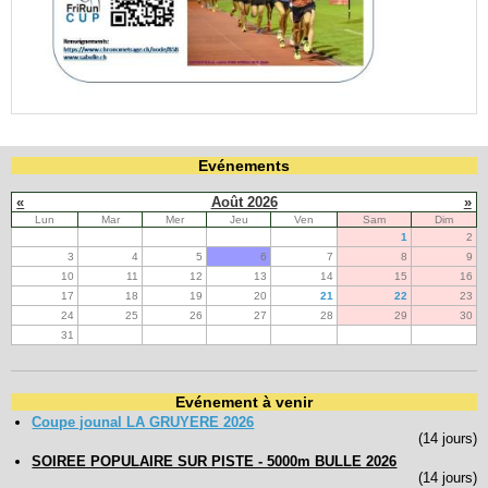
Evénements
«
Août 2026
»
Lun
Mar
Mer
Jeu
Ven
Sam
Dim
1
2
3
4
5
6
7
8
9
10
11
12
13
14
15
16
17
18
19
20
21
22
23
24
25
26
27
28
29
30
31
Evénement à venir
Coupe jounal LA GRUYERE 2026
(14 jours)
SOIREE POPULAIRE SUR PISTE - 5000m BULLE 2026
(14 jours)