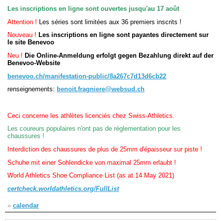
Les inscriptions en ligne sont ouvertes jusqu'au 17 août
Attention !
Les séries sont limitées aux 36 premiers inscrits !
Navigation
recherche
Nouveau !
Les inscriptions en ligne sont payantes directement sur
site map
le site Benevoo
messages récents
Neu !
Die Online-Anmeldung erfolgt gegen Bezahlung direkt auf der
Benevoo-Website
Ouverture de session
benevoo.ch/manifestation-public/8a267c7d13d6cb22
renseignements:
benoit.fragniere@websud.ch
Nom d'utilisateur:
Mot de passe:
Ceci concerne les athlètes licenciés chez Swiss-Athletics.
Les coureurs populaires n'ont pas de règlementation pour les
chaussures !
Interdiction des chaussures de plus de 25mm d'épaisseur sur piste !
Créer un nouveau compte
Schuhe mit einer Sohlendicke von maximal 25mm erlaubt !
Demander un nouveau mot de passe
World Athletics Shoe Compliance List (as at 14 May 2021)
certcheck.worldathletics.org/FullList
»
calendar