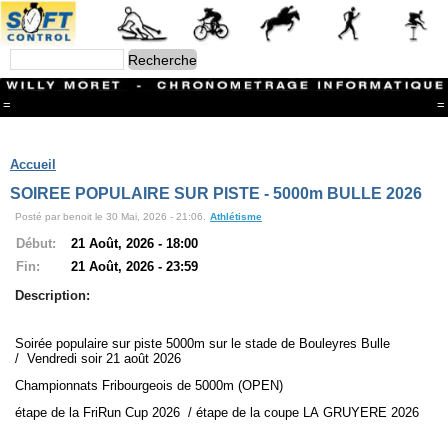
=
=
Menu
Branches
Accueil
CONTACT
SOIREE POPULAIRE SUR PISTE - 5000m BULLE 2026
FriRun Cup
Posté par benoit le 30 Mai, 2026 - 21:06.
Athlétisme
Ski ALPIN
Triathlon
Début:
21 Août, 2026 - 18:00
Ski Nordique
Fin:
21 Août, 2026 - 23:59
Courses à pieds
VTT
Description:
Athlétisme
Slalom In-Line
Soirée populaire sur piste 5000m sur le stade de Bouleyres Bulle
Caisse à savon
/ Vendredi soir 21 août 2026
Coupe "Journal La Gruyère"
Hippisme
Championnats Fribourgeois de 5000m (OPEN)
Marche
étape de la FriRun Cup 2026 / étape de la coupe LA GRUYERE 2026
Archives