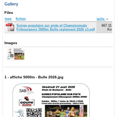
Gallery
Files
type
fichier
taille
Soiree populaire sur piste et Championnats
667.11
Fribourgeois 5000m Bulle reglement 2026 v3.pdf
Ko
Images
1 - affiche 5000m - Bulle 2026.jpg