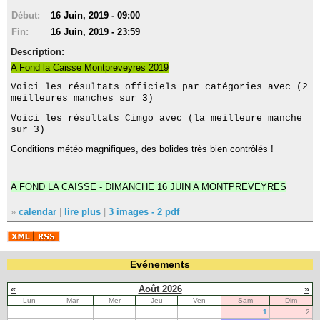
Début:
16 Juin, 2019 - 09:00
Fin:
16 Juin, 2019 - 23:59
Description:
A Fond la Caisse Montpreveyres 2019
Voici les résultats officiels par catégories avec (2
meilleures manches sur 3)
Voici les résultats Cimgo avec (la meilleure manche
sur 3)
Conditions météo magnifiques, des bolides très bien contrôlés !
A FOND LA CAISSE - DIMANCHE 16 JUIN A MONTPREVEYRES
»
calendar
|
lire plus
|
3 images - 2 pdf
Evénements
«
Août 2026
»
Lun
Mar
Mer
Jeu
Ven
Sam
Dim
1
2