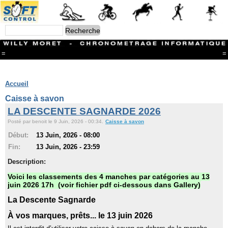
=
=
Menu
Branches
Accueil
CONTACT
Caisse à savon
FriRun Cup
LA DESCENTE SAGNARDE 2026
Ski ALPIN
Posté par benoit le 9 Juin, 2026 - 00:34.
Caisse à savon
Triathlon
Ski Nordique
Début:
13 Juin, 2026 - 08:00
Courses à pieds
Fin:
13 Juin, 2026 - 23:59
VTT
Athlétisme
Description:
Slalom In-Line
Voici les classements des 4 manches par catégories au 13
Caisse à savon
juin 2026 17h (voir fichier pdf ci-dessous dans Gallery)
Coupe "Journal La Gruyère"
Hippisme
La Descente Sagnarde
Marche
Archives
À vos marques, prêts... le 13 juin 2026