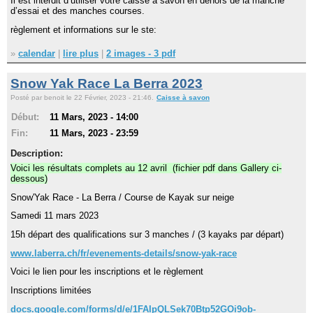
Il est interdit d’utiliser votre caisse à savon en dehors de la manche
d’essai et des manches courses.
règlement et informations sur le ste:
Navigation
recherche
»
calendar
|
lire plus
|
2 images - 3 pdf
site map
messages récents
Snow Yak Race La Berra 2023
Posté par benoit le 22 Février, 2023 - 21:46.
Caisse à savon
Ouverture de session
Début:
11 Mars, 2023 - 14:00
Nom d'utilisateur:
Fin:
11 Mars, 2023 - 23:59
Description:
Mot de passe:
Voici les résultats complets au 12 avril (fichier pdf dans Gallery ci-
dessous)
Snow'Yak Race - La Berra / Course de Kayak sur neige
Samedi 11 mars 2023
Créer un nouveau compte
15h départ des qualifications sur 3 manches / (3 kayaks par départ)
Demander un nouveau mot de passe
www.laberra.ch/fr/evenements-details/snow-yak-race
Voici le lien pour les inscriptions et le règlement
Inscriptions limitées
docs.google.com/forms/d/e/1FAIpQLSek70Btp52GOi9ob-