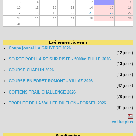
3
4
5
6
7
8
9
10
11
12
13
14
15
16
17
18
19
20
21
22
23
24
25
26
27
28
29
30
31
Evénement à venir
Coupe jounal LA GRUYERE 2026
(12 jours)
SOIREE POPULAIRE SUR PISTE - 5000m BULLE 2026
(13 jours)
COURSE CHAPLIN 2026
(13 jours)
COURSE EN FORET ROMONT - VILLAZ 2026
(42 jours)
COTTENS TRAIL CHALLENGE 2026
(76 jours)
TROPHEE DE LA VALLEE DU FLON - PORSEL 2026
(91 jours)
en lire plus
Syndication