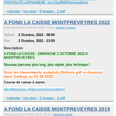
F6OX34uJTLoGFk6hNU5E_myrJSwRHDVw/viewform
»
calendar
|
lire plus
|
4 images - 1 pdf
A FOND LA CAISSE MONTPREVEYRES 2022
Posté par benoit le 19 Août, 2022 - 01:35.
Caisse à savon
Début:
2 Octobre, 2022 - 08:00
Fin:
2 Octobre, 2022 - 23:59
Description:
A FOND LA CAISSE - DIMANCHE 2 OCTOBRE 2022 A
MONTPREVEYRES
Nouveau parcours plus long, plus rapide, plus technique !
Voici les classements complets (fichiers pdf ci-dessous
dans Gallery) au 01-10-2022
Course de caisse à savon
afondlacaisse.ch/a/course/inscription/
»
calendar
|
lire plus
|
3 images - 1 pdf
A FOND LA CAISSE MONTPREVEYRES 2019
Posté par benoit le 9 Mai, 2019 - 21:14.
Caisse à savon