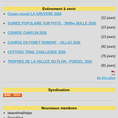
Evénement à venir
Navigation
Coupe jounal LA GRUYERE 2026
recherche
(12 jours)
site map
SOIREE POPULAIRE SUR PISTE - 5000m BULLE 2026
messages récents
(13 jours)
COURSE CHAPLIN 2026
(13 jours)
Ouverture de session
COURSE EN FORET ROMONT - VILLAZ 2026
(42 jours)
Nom d'utilisateur:
COTTENS TRAIL CHALLENGE 2026
(76 jours)
Mot de passe:
TROPHEE DE LA VALLEE DU FLON - PORSEL 2026
(91 jours)
en lire plus
Créer un nouveau compte
Demander un nouveau mot de passe
Syndication
Nouveaux membres
laravelmailhaips
DanielVed