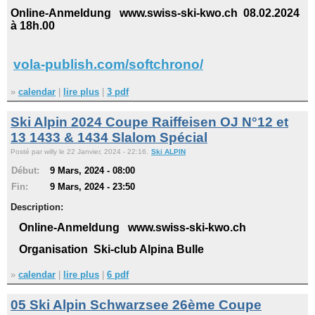
Online-Anmeldung www.swiss-ski-kwo.ch 08.02.2024
à 18h.00
vola-publish.com/softchrono/
»
calendar
|
lire plus
|
3 pdf
Ski Alpin 2024 Coupe Raiffeisen OJ N°12 et
13 1433 & 1434 Slalom Spécial
Posté par willy le 22 Janvier, 2024 - 22:16.
Ski ALPIN
Début:
9 Mars, 2024 - 08:00
Fin:
9 Mars, 2024 - 23:50
Description:
Online-Anmeldung www.swiss-ski-kwo.ch
Organisation Ski-club Alpina Bulle
»
calendar
|
lire plus
|
6 pdf
05 Ski Alpin Schwarzsee 26ème Coupe