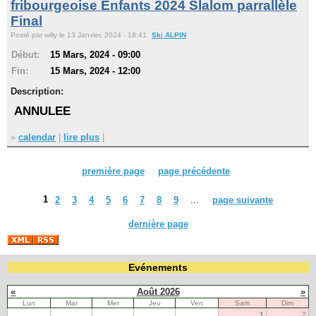
fribourgeoise Enfants 2024 Slalom parrallèle
Final
Posté par willy le 13 Janvier, 2024 - 18:41.
Ski ALPIN
Début:
15 Mars, 2024 - 09:00
Fin:
15 Mars, 2024 - 12:00
Description:
ANNULEE
»
calendar
|
lire plus
|
première page
page précédente
1
2
3
4
5
6
7
8
9
...
page suivante
dernière page
Evénements
«
Août 2026
»
Lun
Mar
Mer
Jeu
Ven
Sam
Dim
1
2