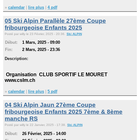
»
calendar
|
lire plus
|
4 pdf
Navigation
05 Ski Alpin Parallèle 27ème Coupe
recherche
site map
fribourgeoise Enfants 2025
messages récents
Posté par willy le 23 Février, 2025 - 20:36.
Ski ALPIN
Début:
1 Mars, 2025 - 09:00
Ouverture de session
Fin:
2 Mars, 2025 - 23:36
Nom d'utilisateur:
Description:
Mot de passe:
Organisation CLUB SPORTIF LE MOURET
www.cslm.ch
»
calendar
|
lire plus
|
5 pdf
Créer un nouveau compte
04 Ski Alpin Jaun 27ème Coupe
Demander un nouveau mot de passe
fribourgeoise Enfants 2025 7ème & 8ème
manche RS
Posté par willy le 22 Janvier, 2025 - 17:38.
Ski ALPIN
Début:
26 Février, 2025 - 14:00