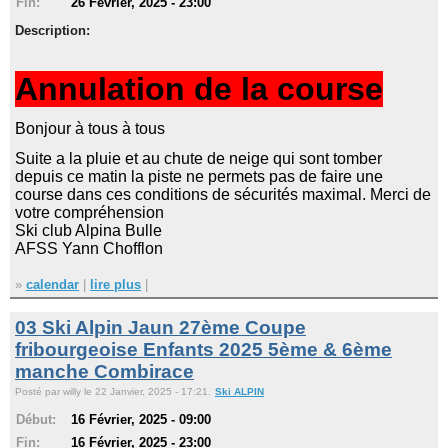
Fin:
26 Février, 2025 - 23:00
Description:
Annulation de la course
Bonjour à tous à tous
Suite a la pluie et au chute de neige qui sont tomber
depuis ce matin la piste ne permets pas de faire une
course dans ces conditions de sécurités maximal. Merci de
votre compréhension
Ski club Alpina Bulle
AFSS Yann Chofflon
»
calendar
|
lire plus
|
03 Ski Alpin Jaun 27ème Coupe
fribourgeoise Enfants 2025 5ème & 6ème
manche Combirace
Posté par willy le 22 Janvier, 2025 - 17:21.
Ski ALPIN
Début:
16 Février, 2025 - 09:00
Fin:
16 Février, 2025 - 23:00