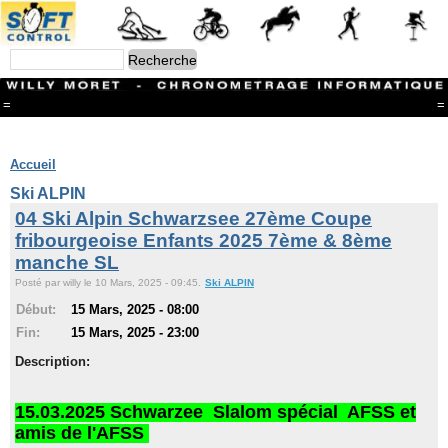
=
=
Menu
Branches
Accueil
CONTACT
Ski ALPIN
FriRun Cup
04 Ski Alpin Schwarzsee 27ème Coupe
Ski ALPIN
fribourgeoise Enfants 2025 7ème & 8ème
Triathlon
manche SL
Ski Nordique
Courses à pieds
Posté par willy le 10 Mars, 2025 - 09:45.
Ski ALPIN
VTT
Début:
15 Mars, 2025 - 08:00
Athlétisme
Slalom In-Line
Fin:
15 Mars, 2025 - 23:00
Caisse à savon
Description:
Coupe "Journal La Gruyère"
Hippisme
Marche
15.03.2025 Schwarzee Slalom spécial
AFSS et
Archives
amis de l'AFSS