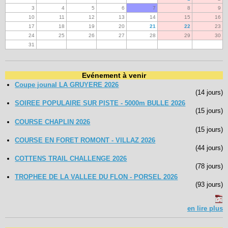
3
4
5
6
7
8
9
10
11
12
13
14
15
16
17
18
19
20
21
22
23
24
25
26
27
28
29
30
31
Evénement à venir
Coupe jounal LA GRUYERE 2026
(14 jours)
SOIREE POPULAIRE SUR PISTE - 5000m BULLE 2026
(15 jours)
COURSE CHAPLIN 2026
(15 jours)
COURSE EN FORET ROMONT - VILLAZ 2026
(44 jours)
COTTENS TRAIL CHALLENGE 2026
(78 jours)
TROPHEE DE LA VALLEE DU FLON - PORSEL 2026
(93 jours)
en lire plus