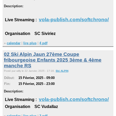
Description:
vola-publish.com/softchrono/
Live Streaming :
Organisation SC Siviriez
»
calendar
|
lire plus
|
4 pdf
02 Ski Alpin Jaun 27ème Coupe
fribourgeoise Enfants 2025 3ème & 4ème
manche RS
Posté par willy le 22 Janvier, 2025 - 17:16.
Ski ALPIN
Début:
15 Février, 2025 - 09:00
Fin:
15 Février, 2025 - 23:00
Description:
vola-publish.com/softchrono/
Live Streaming :
Organisation SC Vudallaz
»
calendar
|
lire plus
|
3 pdf