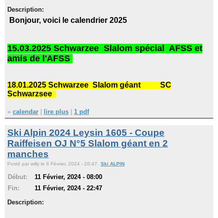
Description:
Bonjour, voici le calendrier 2025
15.03.2025 Schwarzee Slalom spécial
AFSS et
amis de l'AFSS
18.01.2025 Schwarzee Slalom géant
SC
Schwarzsee
»
calendar
|
lire plus
|
1 pdf
Ski Alpin 2024 Leysin 1605 - Coupe
Raiffeisen OJ N°5 Slalom géant en 2
manches
Posté par willy le 6 Février, 2024 - 20:47.
Ski ALPIN
Début:
11 Février, 2024 - 08:00
Fin:
11 Février, 2024 - 22:47
Description: