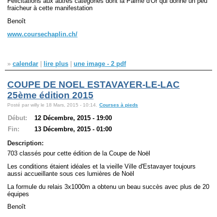
Félicitations aux autres catégories dont la Palme d'Or qui donne un peu
fraicheur à cette manifestation
Benoît
www.coursechaplin.ch/
»
calendar
|
lire plus
|
une image - 2 pdf
COUPE DE NOEL ESTAVAYER-LE-LAC
25ème édition 2015
Posté par willy le 18 Mars, 2015 - 10:14.
Courses à pieds
Début:
12 Décembre, 2015 - 19:00
Fin:
13 Décembre, 2015 - 01:00
Description:
703 classés pour cette édition de la Coupe de Noël
Les conditions étaient idéales et la vieille Ville d'Estavayer toujours
aussi accueillante sous ces lumières de Noël
La formule du relais 3x1000m a obtenu un beau succès avec plus de 20
équipes
Benoît