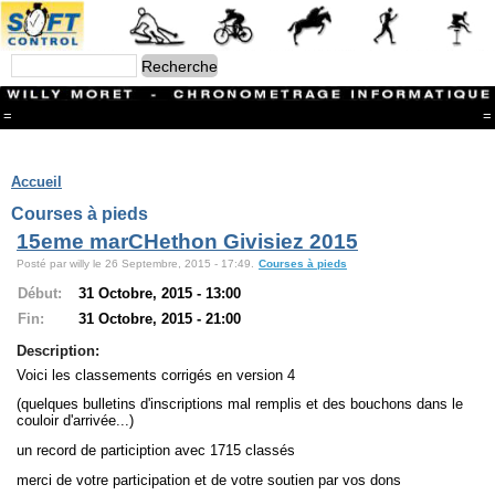
=
=
Menu
Branches
Accueil
CONTACT
Courses à pieds
FriRun Cup
15eme marCHethon Givisiez 2015
Ski ALPIN
Posté par willy le 26 Septembre, 2015 - 17:49.
Courses à pieds
Triathlon
Ski Nordique
Début:
31 Octobre, 2015 - 13:00
Courses à pieds
Fin:
31 Octobre, 2015 - 21:00
VTT
Athlétisme
Description:
Slalom In-Line
Voici les classements corrigés en version 4
Caisse à savon
Coupe "Journal La Gruyère"
(quelques bulletins d'inscriptions mal remplis et des bouchons dans le
couloir d'arrivée...)
Hippisme
Marche
un record de particiption avec 1715 classés
Archives
merci de votre participation et de votre soutien par vos dons