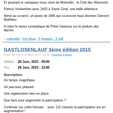
Et pourtant le vainqueur nous vient de Molondin, le Club des Wasimolo
Patrick Vonlanthen avec 2h53 à Sierre Zinal, une belle référence
4ème au scratch, un jeune de 1995 qui va encore nous étonner Clément
Matthieu.
A noter le retour sympatique de Pittet Vanessa sur le podium des
dames
»
calendar
|
lire plus
|
3 images - 2 pdf
GASTLOSENLAUF 3ème édition 2015
Posté par willy le 18 Mars, 2015 - 09:58.
Courses à pieds
Début:
28 Juin, 2015 - 09:00
Fin:
28 Juin, 2015 - 12:00
Description:
Un temps magnifique
Un parcours plaisant
Une organisation bien en place
Que faire pour augmenter la participation ?
Continuer sur cette formule... avec 122 classés la participation est en
augmentation !