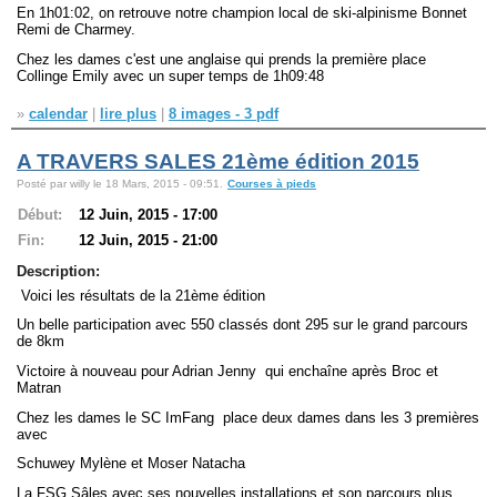
En 1h01:02, on retrouve notre champion local de ski-alpinisme Bonnet
Remi de Charmey.
Chez les dames c'est une anglaise qui prends la première place
Collinge Emily avec un super temps de 1h09:48
»
calendar
|
lire plus
|
8 images - 3 pdf
A TRAVERS SALES 21ème édition 2015
Posté par willy le 18 Mars, 2015 - 09:51.
Courses à pieds
Début:
12 Juin, 2015 - 17:00
Fin:
12 Juin, 2015 - 21:00
Description:
Voici les résultats de la 21ème édition
Un belle participation avec 550 classés dont 295 sur le grand parcours
de 8km
Victoire à nouveau pour Adrian Jenny qui enchaîne après Broc et
Matran
Chez les dames le SC ImFang place deux dames dans les 3 premières
avec
Schuwey Mylène et Moser Natacha
La FSG Sâles avec ses nouvelles installations et son parcours plus