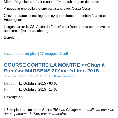
Même l'organisateur était à cours d'imperdables pour dossards...
A nouveau une belle victoire valaisane avec Costa César
Chez les dames c'est Inge Jenny qui renforce sa postion à la coupe
Fribourgeoise
L'organisateur le CS Vallée du Flon s'est présenté sous ses nouvelles
couleures (très beau choix !)
Benoît
»
calendar
|
lire plus
|
17 images - 2 pdf
COURSE CONTRE LA MONTRE <<Chupià
Pantè>> MARSENS 20ème édition 2015
Posté par willy le 18 Mars, 2015 - 10:07.
Courses à pieds
Début:
10 Octobre, 2015 - 09:00
Fin:
10 Octobre, 2015 - 17:00
Description:
L'Ethiopien du Lausanne-Sports
Tolossa Chengere a mouillé sa chemise
sur ce parcours de 6km contre la montre.