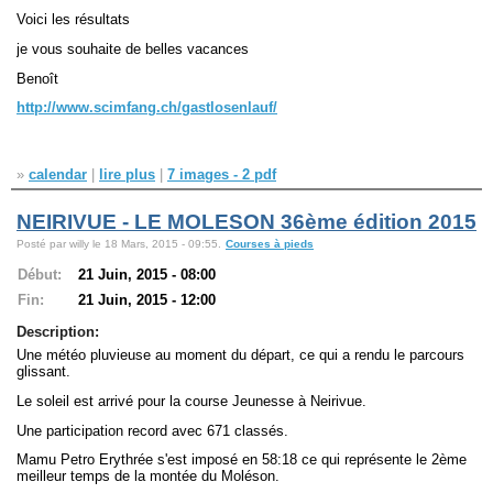
Voici les résultats
je vous souhaite de belles vacances
Benoît
http://www.scimfang.ch/gastlosenlauf/
»
calendar
|
lire plus
|
7 images - 2 pdf
NEIRIVUE - LE MOLESON 36ème édition 2015
Posté par willy le 18 Mars, 2015 - 09:55.
Courses à pieds
Début:
21 Juin, 2015 - 08:00
Fin:
21 Juin, 2015 - 12:00
Description:
Une météo pluvieuse au moment du départ, ce qui a rendu le parcours
glissant.
Le soleil est arrivé pour la course Jeunesse à Neirivue.
Une participation record avec 671 classés.
Mamu Petro Erythrée s'est imposé en 58:18 ce qui représente le 2ème
meilleur temps de la montée du Moléson.