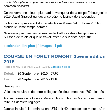
En 18:56 il place un premier record à un très bon niveau sur ce
nouveau parcours.
On trouvera une minute plus tard le vainqueur de la coupe Fribourgeoise
2015 David Girardet qui devance Jérome Epiney de 2 secondes
La bonne surprise vient du Cadets A Yan Volery SA Bulle en 20:56 il
prends le 9ème temps scratch
N'oublions pas que ces jeunes sortent affutés des championnats
Suisses de relais et que le travail effectué sur piste paye sur
»
calendar
|
lire plus
|
4 images - 1 pdf
COURSE EN FORET ROMONT 35ème édition
2015
Posté par willy le 18 Mars, 2015 - 10:05.
Courses à pieds
Début:
20 Septembre, 2015 - 07:00
Fin:
20 Septembre, 2015 - 12:00
Description:
Voici les résultats de cette belle journée d'automne avec 762 classés
A 2 semaines de la Course Morat-Fribourg Thomas Mezaros est venu
faire les derniers règlages
Jamais inquiété, il terminera en 48'15 soit 40 secondes de mieux qu'en