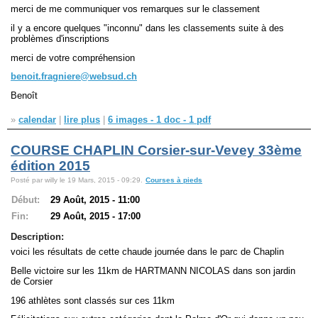
merci de me communiquer vos remarques sur le classement
il y a encore quelques "inconnu" dans les classements suite à des
Navigation
problèmes d'inscriptions
recherche
merci de votre compréhension
site map
messages récents
benoit.fragniere@websud.ch
Benoît
Ouverture de session
»
calendar
|
lire plus
|
6 images - 1 doc - 1 pdf
Nom d'utilisateur:
COURSE CHAPLIN Corsier-sur-Vevey 33ème
édition 2015
Mot de passe:
Posté par willy le 19 Mars, 2015 - 09:29.
Courses à pieds
Début:
29 Août, 2015 - 11:00
Fin:
29 Août, 2015 - 17:00
Créer un nouveau compte
Description:
Demander un nouveau mot de passe
voici les résultats de cette chaude journée dans le parc de Chaplin
Belle victoire sur les 11km de HARTMANN NICOLAS dans son jardin
de Corsier
196 athlètes sont classés sur ces 11km