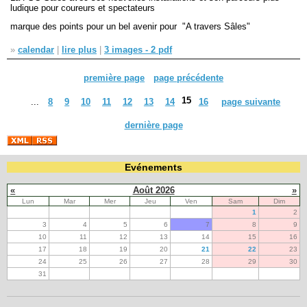
ludique pour coureurs et spectateurs
marque des points pour un bel avenir pour "A travers Sâles"
»
calendar
|
lire plus
|
3 images - 2 pdf
première page
page précédente
15
...
8
9
10
11
12
13
14
16
page suivante
dernière page
Evénements
«
Août 2026
»
Lun
Mar
Mer
Jeu
Ven
Sam
Dim
1
2
3
4
5
6
7
8
9
10
11
12
13
14
15
16
17
18
19
20
21
22
23
24
25
26
27
28
29
30
31