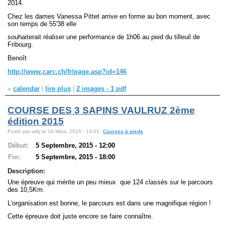
2014.
Chez les dames Vanessa Pittet arrive en forme au bon moment, avec
son temps de 55'38 elle
souhaiterait réaliser une performance de 1h06 au pied du tilleuil de
Fribourg.
Benoît
http://www.carc.ch/fr/page.asp?id=146
»
calendar
|
lire plus
|
2 images - 1 pdf
COURSE DES 3 SAPINS VAULRUZ 2ème
édition 2015
Posté par willy le 18 Mars, 2015 - 10:01.
Courses à pieds
Début:
5 Septembre, 2015 - 12:00
Fin:
5 Septembre, 2015 - 18:00
Description:
Une épreuve qui mérite un peu mieux que 124 classés sur le parcours
des 10,5Km.
L'organisation est bonne, le parcours est dans une magnifique région !
Cette épreuve doit juste encore se faire connaître.