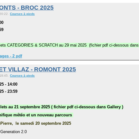
ONTS - BROC 2025
 20:22.
Courses à pieds
00
59
plets CATEGORIES & SCRATCH au 29 mai 2025 (fichier pdf ci-dessous dans 
ages - 2 pdf
T VILLAZ - ROMONT 2025
 18:45.
Courses à pieds
5 - 14:00
5 - 23:59
lets au 21
septembre 2025 ( fichier pdf ci-dessous dans Gallery )
nifique météo et un nouveau parcours
t-Pierre, le samedi 20 septembre 2025
Generation 2.0