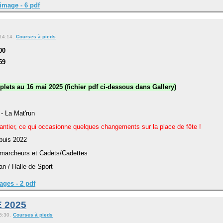
image - 6 pdf
 14:14.
Courses à pieds
00
59
lets au 16 mai 2025 (fichier pdf ci-dessous dans Gallery)
 - La Mat'run
antier, ce qui occasionne quelques changements sur la place de fête !
puis 2022
 marcheurs et Cadets/Cadettes
n / Halle de Sport
ages - 2 pdf
 2025
6:30.
Courses à pieds