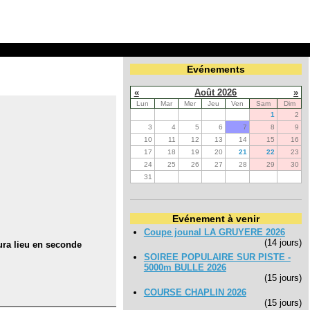
Evénements
«
Août 2026
»
Lun
Mar
Mer
Jeu
Ven
Sam
Dim
1
2
3
4
5
6
7
8
9
10
11
12
13
14
15
16
17
18
19
20
21
22
23
24
25
26
27
28
29
30
31
Evénement à venir
Coupe jounal LA GRUYERE 2026
(14 jours)
ura lieu en seconde
SOIREE POPULAIRE SUR PISTE -
5000m BULLE 2026
(15 jours)
COURSE CHAPLIN 2026
(15 jours)