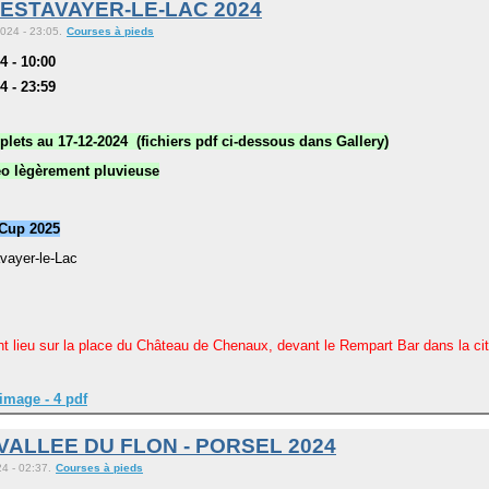
ESTAVAYER-LE-LAC 2024
024 - 23:05.
Courses à pieds
 - 10:00
 - 23:59
lets au 17-12-2024 (fichiers pdf ci-dessous dans Gallery)
éo lègèrement pluvieuse
 Cup 2025
vayer-le-Lac
nt lieu sur la place du Château de Chenaux, devant le Rempart Bar dans la ci
image - 4 pdf
VALLEE DU FLON - PORSEL 2024
4 - 02:37.
Courses à pieds