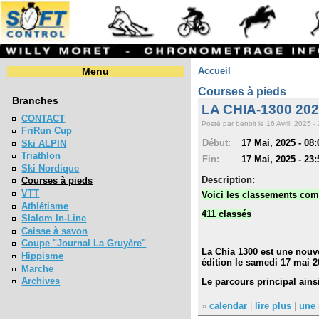
Menu
Accueil
Courses à pieds
Branches
LA CHIA-1300 20
CONTACT
Posté par benoit le 16 Avril, 2025 -
FriRun Cup
Début:
17 Mai, 2025 - 08:
Ski ALPIN
Triathlon
Fin:
17 Mai, 2025 - 23:
Ski Nordique
Description:
Courses à pieds
VTT
Voici les classements comp
Athlétisme
411 classés
Slalom In-Line
Caisse à savon
Coupe "Journal La Gruyère"
La Chia 1300 est une nouv
Hippisme
édition le samedi 17 mai 2
Marche
Archives
Le parcours principal ains
»
calendar
|
lire plus
|
une 