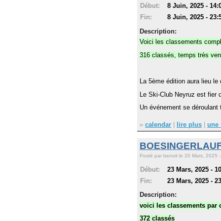
Début:
8 Juin, 2025 - 14:
Fin:
8 Juin, 2025 - 23:
Description:
Voici les classements comp
316 classés, temps très ve
La 5ème édition aura lieu le
Le Ski-Club Neyruz est fier 
Un événement se déroulant to
»
calendar
|
lire plus
|
une 
BOESINGERLAUF
Posté par benoit le 20 Mars, 2025 -
Début:
23 Mars, 2025 - 1
Fin:
23 Mars, 2025 - 2
Description:
voici les classements par 
372 classés