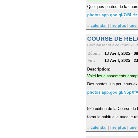
Quelques photos de la cours
photos.app.goo.gl/7rBLH
»
calendar
|
lire plus
|
une 
COURSE DE RELA
Posté par benoit le 22 Février, 2025
Début:
13 Avril, 2025 - 0
Fin:
13 Avril, 2025 - 2
Description:
Voici les classements compl
Des photos "un peu sous-exp
photos.app.goo.gl/NSpX
52è édition de la Course de 
formule habituelle avec le r
»
calendar
|
lire plus
|
une 