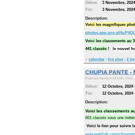
Début:
3 Novembre, 2024
Fin:
3 Novembre, 2024
Description:
Voici les magnifiques pho
photos.app.goo.gl/kzP4
Voici les classements au 3
441 classés !
le nouvel h
»
calendar
|
lire plus
|
2 im
CHUPIA PANTE -
Posté par benoit le 28 Août, 2024 -
Début:
12 Octobre, 2024 
Fin:
12 Octobre, 2024 
Description:
Voici les classements a
601 classés sous une météo
Voici le lien pour suivre 
vola-publish.com/chronol