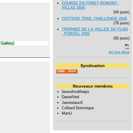
COURSE EN FORET ROMONT -
VILLAZ 2026
(44 jours)
COTTENS TRAIL CHALLENGE 2026
(78 jours)
TROPHEE DE LA VALLEE DU FLON
- PORSEL 2026
(93 jours)
Gallery)
en lire plus
Syndication
Nouveaux membres
laravelmailhaips
DanielVed
JameslaucK
Colliard Dominique
ManU