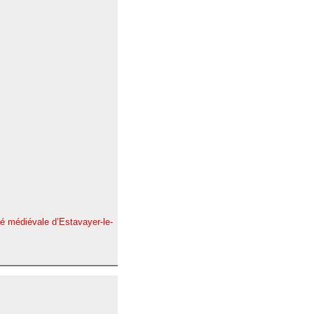
té médiévale d’Estavayer-le-