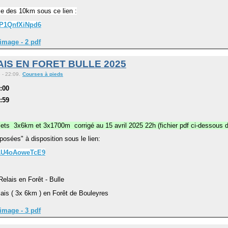
e des 10km sous ce lien :
zP1QnfXiNpd6
image - 2 pdf
IS EN FORET BULLE 2025
 - 22:09.
Courses à pieds
8:00
3:59
ets 3x6km et 3x1700m corrigé au 15 avril 2025 22h (fichier pdf ci-dessous d
osées" à disposition sous le lien:
fAU4oAoweTcE9
Relais en Forêt - Bulle
elais ( 3x 6km ) en Forêt de Bouleyres
image - 3 pdf