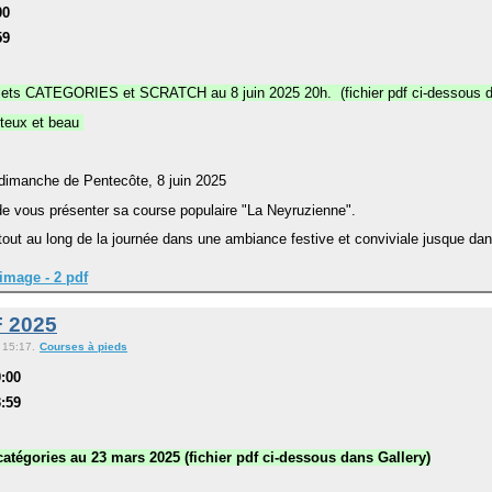
00
59
lets CATEGORIES et SCRATCH au 8 juin 2025 20h. (fichier pdf ci-dessous d
nteux et beau
 dimanche de Pentecôte, 8 juin 2025
de vous présenter sa course populaire "La Neyruzienne".
ut au long de la journée dans une ambiance festive et conviviale jusque dans
image - 2 pdf
 2025
 15:17.
Courses à pieds
0:00
3:59
catégories au 23 mars 2025 (fichier pdf ci-dessous dans Gallery)