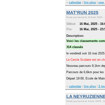
»
calendar
|
lire plus
|
une 
MAT'RUN 2025
Posté par benoit le 16 Avril, 2025 -
Début:
16 Mai, 2025 - 16:
Fin:
16 Mai, 2025 - 23:
Description:
Voici les classements comp
314 classés
le vendredi soir 16 mai 2025
Le Cercle Scolaire est en ch
Nouveau parcours 9,1km de
Parcours de 6,6km pour les
Départ 19:00, Ecole de Matra
»
calendar
|
lire plus
|
2 im
LA NEYRUZIENNE
Posté par benoit le 3 Avril, 2025 - 1