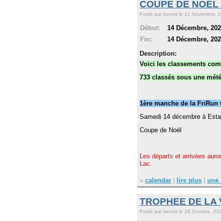
COUPE DE NOEL 
Posté par benoit le 21 Novembre, 2
Début:
14 Décembre, 2024
Fin:
14 Décembre, 2024
Description:
Voici les classements comp
733 classés sous une mét
1ère manche de la FriRun
Samedi 14 décembre à Esta
Coupe de Noël
Les départs et arrivées auro
Lac.
»
calendar
|
lire plus
|
une 
TROPHEE DE LA 
Posté par benoit le 28 Octobre, 202