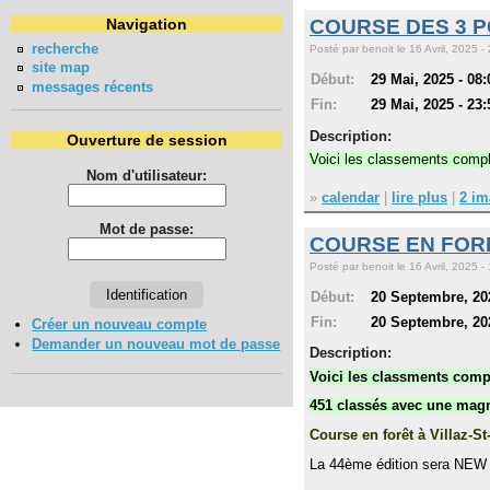
Navigation
COURSE DES 3 P
recherche
Posté par benoit le 16 Avril, 2025 -
site map
Début:
29 Mai, 2025 - 08:
messages récents
Fin:
29 Mai, 2025 - 23:
Description:
Ouverture de session
Voici les classements com
Nom d'utilisateur:
»
calendar
|
lire plus
|
2 im
Mot de passe:
COURSE EN FORE
Posté par benoit le 16 Avril, 2025 -
Début:
20 Septembre, 202
Fin:
20 Septembre, 202
Créer un nouveau compte
Demander un nouveau mot de passe
Description:
Voici les classments comp
451 classés avec une mag
Course en forêt à Villaz-S
La 44ème édition sera NEW 