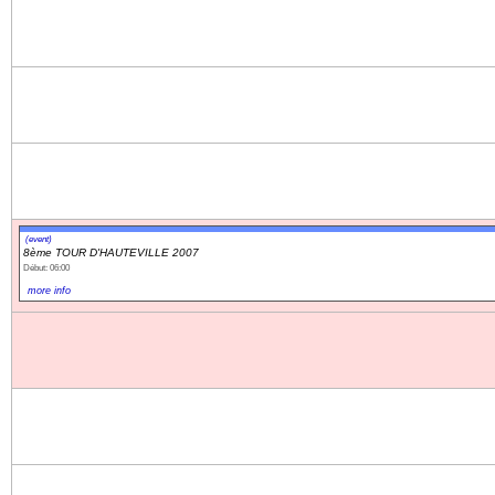
(event)
8ème TOUR D'HAUTEVILLE 2007
Début: 06:00
more info