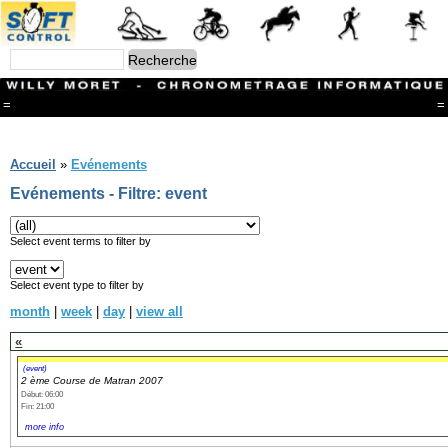
=
=
Menu
Branches
Accueil
»
Evénements
CONTACT
Evénements - Filtre: event
FriRun Cup
Ski ALPIN
Triathlon
Select event terms to filter by
Ski Nordique
Courses à pieds
Select event type to filter by
VTT
month
|
week
|
day
|
view all
Athlétisme
Slalom In-Line
«
Caisse à savon
Coupe "Journal La Gruyère"
(event)
2 ème Course de Matran 2007
Hippisme
Début: 06:00
Marche
Fin: 21:00
Archives
more info