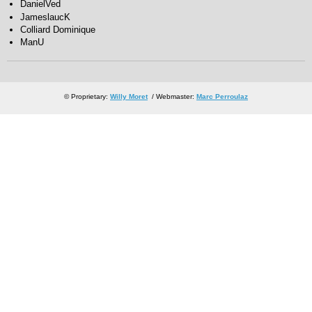
DanielVed
JameslaucK
Colliard Dominique
ManU
© Proprietary:
Willy Moret
/ Webmaster:
Marc Perroulaz