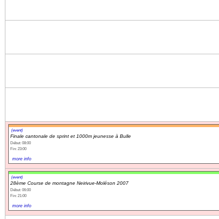
(event)
Finale cantonale de sprint et 1000m jeunesse à Bulle
Début: 08:00
Fin: 23:00
more info
(event)
28ème Course de montagne Neirivue-Moléson 2007
Début: 06:00
Fin: 21:00
more info