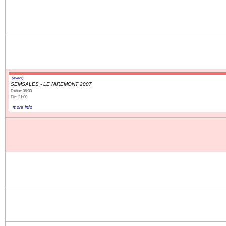
Navigation
recherche
site map
messages récents
Ouverture de session
(event)
SEMSALES - LE NIREMONT 2007
Début: 06:00
Nom d'utilisateur:
Fin: 21:00
more info
Mot de passe:
Créer un nouveau compte
Demander un nouveau mot de passe