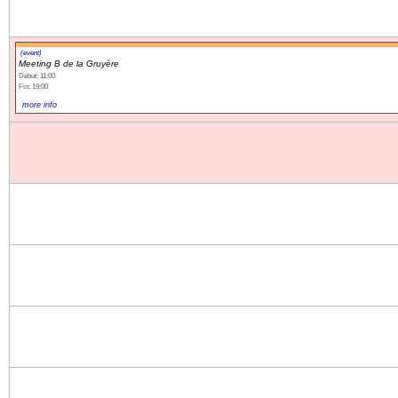
(event)
Meeting B de la Gruyère
Début: 11:00
Fin: 19:00
more info