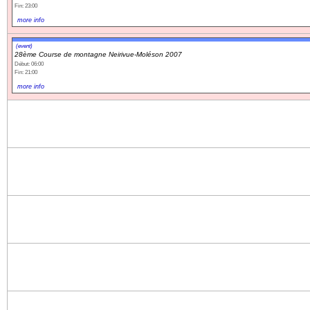
Fin: 23:00
more info
(event)
28ème Course de montagne Neirivue-Moléson 2007
Début: 06:00
Fin: 21:00
more info