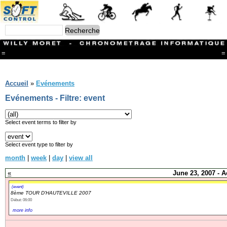
=
=
Menu
Branches
Accueil
»
Evénements
CONTACT
Evénements - Filtre: event
FriRun Cup
Ski ALPIN
Triathlon
Select event terms to filter by
Ski Nordique
Courses à pieds
Select event type to filter by
VTT
month
|
week
|
day
|
view all
Athlétisme
Slalom In-Line
«
June 23, 2007 - A
Caisse à savon
Coupe "Journal La Gruyère"
(event)
8ème TOUR D'HAUTEVILLE 2007
Hippisme
Début: 06:00
Marche
more info
Archives