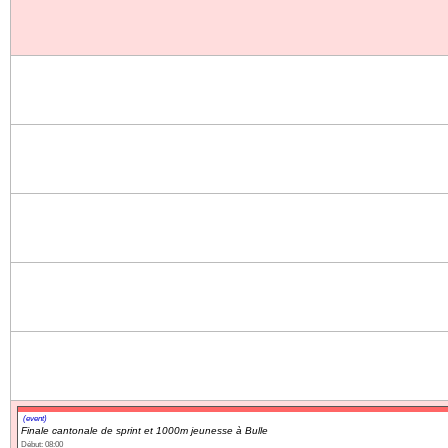
Navigation
recherche
site map
messages récents
Ouverture de session
Nom d'utilisateur:
Mot de passe:
Créer un nouveau compte
Demander un nouveau mot de passe
(event)
Finale cantonale de sprint et 1000m jeunesse à Bulle
Début: 08:00