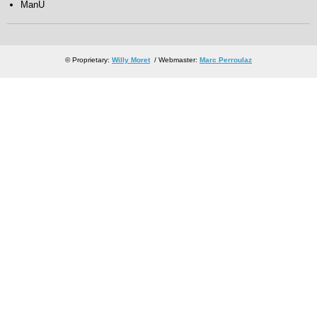
ManU
© Proprietary:
Willy Moret
/ Webmaster:
Marc Perroulaz