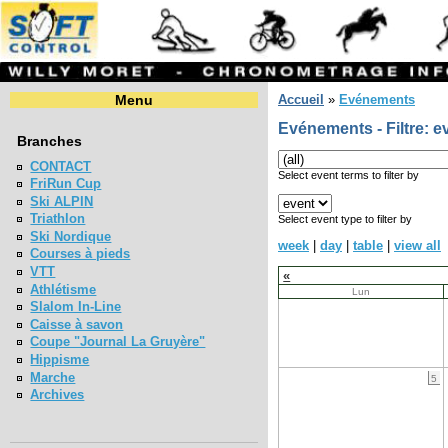
Menu
Accueil
»
Evénements
Evénements - Filtre: e
Branches
CONTACT
Select event terms to filter by
FriRun Cup
Ski ALPIN
Triathlon
Select event type to filter by
Ski Nordique
week
|
day
|
table
|
view all
Courses à pieds
VTT
«
Athlétisme
Lun
Slalom In-Line
Caisse à savon
Coupe "Journal La Gruyère"
Hippisme
Marche
5
Archives