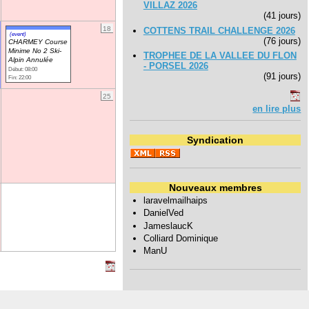
VILLAZ 2026
(41 jours)
18
COTTENS TRAIL CHALLENGE 2026
(event)
(76 jours)
CHARMEY Course
Minime No 2 Ski-
TROPHEE DE LA VALLEE DU FLON
Alpin Annulée
- PORSEL 2026
Début: 08:00
(91 jours)
Fin: 22:00
25
en lire plus
Syndication
Nouveaux membres
laravelmailhaips
DanielVed
JameslaucK
Colliard Dominique
ManU