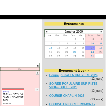
Evénements
«
Janvier 2009
»
Lun
Mar
Mer
Jeu
Ven
Sam
Dim
1
2
3
4
5
6
7
8
9
10
11
12
13
14
15
16
17
18
19
20
21
22
23
24
25
26
27
28
29
30
31
»
Dim
Evénement à venir
4
Coupe jounal LA GRUYERE 2026
(12 jours)
SOIREE POPULAIRE SUR PISTE -
5000m BULLE 2026
11
(12 jours)
(event)
Moléson RIVELLA
COURSE CHAPLIN 2026
FAMILY CONTEST
(13 jours)
2009
Fin: 00:00
COURSE EN FORET ROMONT -