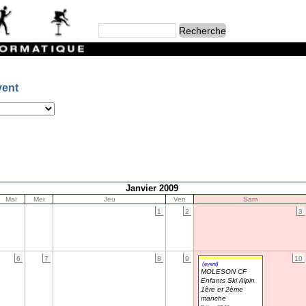
vent
Janvier 2009
Mar
Mer
Jeu
Ven
Sam
1
2
3
6
7
8
9
10
(event)
MOLESON CF
Enfants Ski Alpin
1ère et 2ème
manche