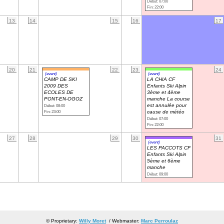
Début: 07:00
Fin: 22:00
13
14
15
16
17
20
21
22
23
24
(event)
(event)
CAMP DE SKI
LA CHIA CF
2009 DES
Enfants Ski Alpin
ECOLES DE
3ème et 4ème
PONT-EN-OGOZ
manche La course
est annulée pour
Début: 08:00
Fin: 23:00
cause de météo
Début: 07:00
Fin: 22:00
27
28
29
30
31
(event)
LES PACCOTS CF
Enfants Ski Alpin
5ème et 6ème
manche
Début: 09:00
© Proprietary:
Willy Moret
/ Webmaster:
Marc Perroulaz