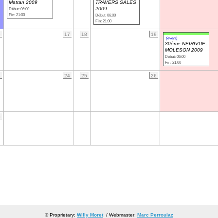
Matran 2009
TRAVERS SÂLES
2009
Début: 06:00
Fin: 21:00
Début: 06:00
Fin: 21:00
6
17
18
19
(event)
30ème NEIRIVUE-
MOLESON 2009
Début: 06:00
Fin: 21:00
3
24
25
26
0
© Proprietary:
Willy Moret
/ Webmaster:
Marc Perroulaz