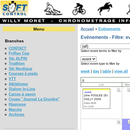
Menu
Accueil
»
Evénements
Evénements - Filtre: e
Branches
CONTACT
Select event terms to filter by
FriRun Cup
Ski ALPIN
Triathlon
Select event type to filter by
Ski Nordique
week
|
day
|
table
|
view all
Courses à pieds
VTT
«
Athlétisme
Lun
Mar
Slalom In-Line
1
(event)
Caisse à savon
1ère FOULEE DU
Coupe "Journal La Gruyère"
VULLY 2009
Début: 06:00
Hippisme
Fin: 21:00
Marche
Archives
8