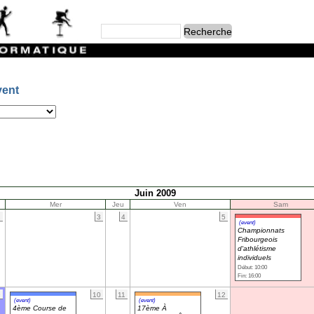
vent
Juin 2009
Mer
Jeu
Ven
Sam
2
3
4
5
(event)
Championnats
Fribourgeois
d'athlétisme
individuels
Début: 10:00
Fin: 16:00
9
10
11
12
(event)
(event)
4ème Course de
17ème À