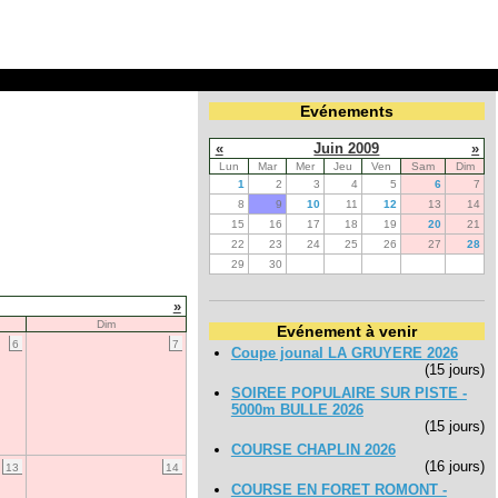
Evénements
«
Juin 2009
»
Lun
Mar
Mer
Jeu
Ven
Sam
Dim
1
2
3
4
5
6
7
8
9
10
11
12
13
14
15
16
17
18
19
20
21
22
23
24
25
26
27
28
29
30
»
Dim
Evénement à venir
6
7
Coupe jounal LA GRUYERE 2026
(15 jours)
SOIREE POPULAIRE SUR PISTE -
5000m BULLE 2026
(15 jours)
COURSE CHAPLIN 2026
(16 jours)
13
14
COURSE EN FORET ROMONT -