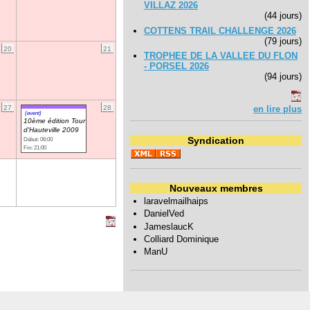
VILLAZ 2026
(44 jours)
COTTENS TRAIL CHALLENGE 2026
(79 jours)
20
21
TROPHEE DE LA VALLEE DU FLON
- PORSEL 2026
(94 jours)
27
28
en lire plus
(event)
10ème édition Tour
d'Hauteville 2009
Syndication
Début: 06:00
Fin: 21:00
Nouveaux membres
laravelmailhaips
DanielVed
JameslaucK
Colliard Dominique
ManU