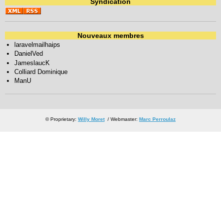
Syndication
Nouveaux membres
laravelmailhaips
DanielVed
JameslaucK
Colliard Dominique
ManU
© Proprietary:
Willy Moret
/ Webmaster:
Marc Perroulaz