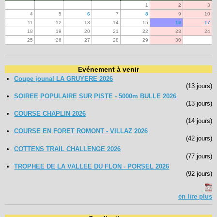
1
2
3
4
5
6
7
8
9
10
11
12
13
14
15
16
17
18
19
20
21
22
23
24
25
26
27
28
29
30
Evénement à venir
Coupe jounal LA GRUYERE 2026
(13 jours)
SOIREE POPULAIRE SUR PISTE - 5000m BULLE 2026
(13 jours)
COURSE CHAPLIN 2026
(14 jours)
COURSE EN FORET ROMONT - VILLAZ 2026
(42 jours)
COTTENS TRAIL CHALLENGE 2026
(77 jours)
TROPHEE DE LA VALLEE DU FLON - PORSEL 2026
(92 jours)
en lire plus