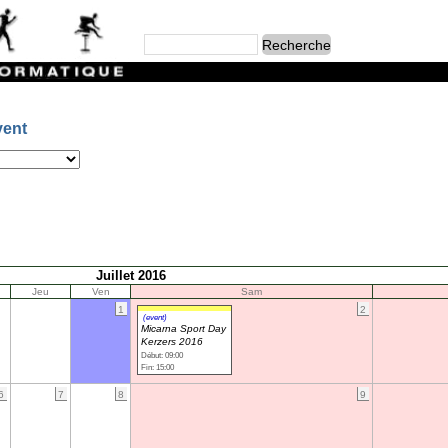
vent
Juillet 2016
Jeu
Ven
Sam
1
2
(event)
Micarna Sport Day
Kerzers 2016
Début: 09:00
Fin: 15:00
6
7
8
9