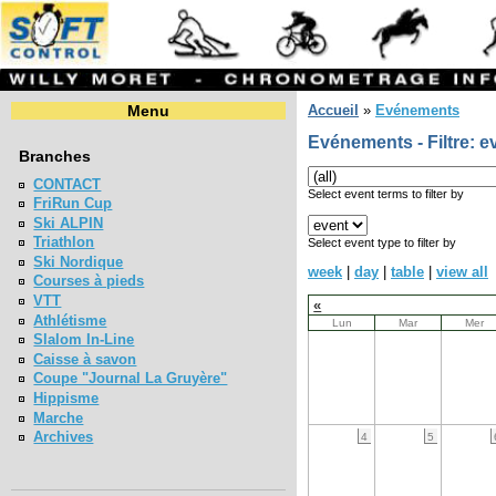
Menu
Accueil
»
Evénements
Evénements - Filtre: e
Branches
CONTACT
Select event terms to filter by
FriRun Cup
Ski ALPIN
Triathlon
Select event type to filter by
Ski Nordique
week
|
day
|
table
|
view all
Courses à pieds
VTT
«
Athlétisme
Lun
Mar
Mer
Slalom In-Line
Caisse à savon
Coupe "Journal La Gruyère"
Hippisme
Marche
Archives
4
5