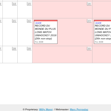
3
14
15
16
0
21
22
23
(event)
(event)
RECORD DU
RECORD DU
MONDE DU PLUS
MONDE DU P
LONG MATCH
LONG MATC
UNIHOCKEY 2016
UNIHOCKEY 
(26h non-stop)
(26h non-stop
Fin: 15:00
Fin: 15:00
7
28
29
30
© Proprietary:
Willy Moret
/ Webmaster:
Marc Perroulaz