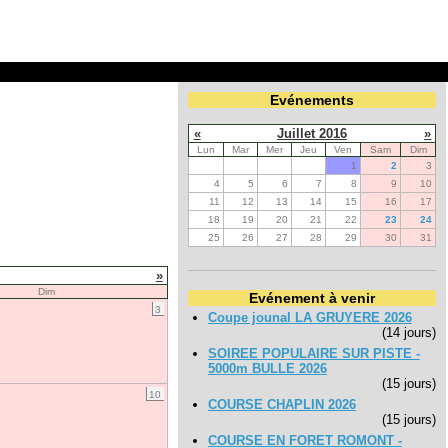
Evénements
«
Juillet 2016
»
Lun
Mar
Mer
Jeu
Ven
Sam
Dim
1
2
3
4
5
6
7
8
9
10
11
12
13
14
15
16
17
18
19
20
21
22
23
24
25
26
27
28
29
30
31
»
Dim
Evénement à venir
3
Coupe jounal LA GRUYERE 2026
(14 jours)
SOIREE POPULAIRE SUR PISTE -
5000m BULLE 2026
(15 jours)
10
COURSE CHAPLIN 2026
(15 jours)
COURSE EN FORET ROMONT -