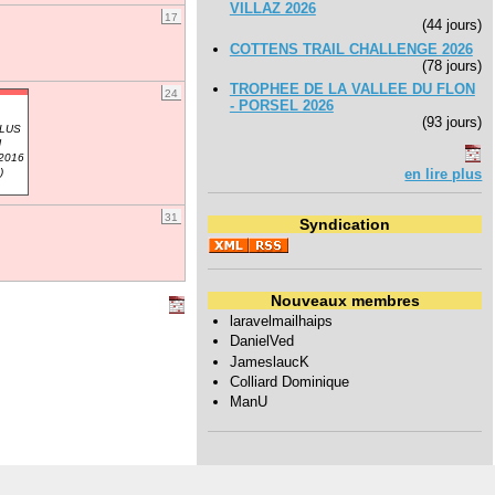
VILLAZ 2026
17
(44 jours)
COTTENS TRAIL CHALLENGE 2026
(78 jours)
TROPHEE DE LA VALLEE DU FLON
24
- PORSEL 2026
(93 jours)
LUS
H
2016
en lire plus
)
31
Syndication
Nouveaux membres
laravelmailhaips
DanielVed
JameslaucK
Colliard Dominique
ManU