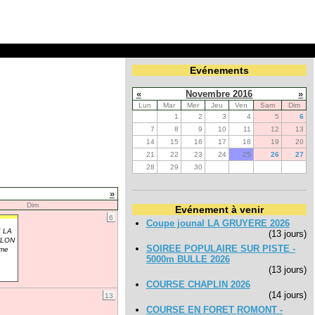
Evénements
«
Novembre 2016
»
Lun
Mar
Mer
Jeu
Ven
Sam
Dim
1
2
3
4
5
6
7
8
9
10
11
12
13
14
15
16
17
18
19
20
21
22
23
24
25
26
27
28
29
30
»
Dim
Evénement à venir
6
Coupe jounal LA GRUYERE 2026
 LA
(13 jours)
FLON
SOIREE POPULAIRE SUR PISTE -
me
5000m BULLE 2026
(13 jours)
COURSE CHAPLIN 2026
(14 jours)
13
COURSE EN FORET ROMONT -