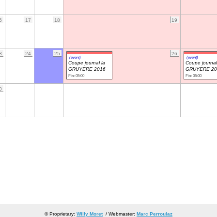
6
17
18
19
3
24
25
26
(event)
(event)
Coupe journal la
Coupe journal
GRUYERE 2016
GRUYERE 20
Fin: 05:00
Fin: 05:00
0
© Proprietary:
Willy Moret
/ Webmaster:
Marc Perroulaz