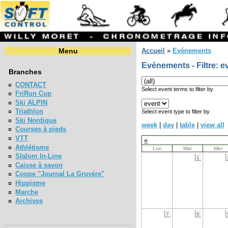
Menu
Accueil
»
Evénements
Evénements - Filtre: e
Branches
CONTACT
Select event terms to filter by
FriRun Cup
Ski ALPIN
Triathlon
Select event type to filter by
Ski Nordique
week
|
day
|
table
|
view all
Courses à pieds
VTT
«
Athlétisme
Lun
Mar
Mer
Slalom In-Line
1
Caisse à savon
Coupe "Journal La Gruyère"
Hippisme
Marche
Archives
7
8