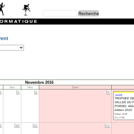
vent
Novembre 2016
Jeu
Ven
Sam
2
3
4
5
(event)
TROPHEE DE
VALLEE DU 
PORSEL 40è
édition 2016
Début: 13:00
Fin: 17:00
9
10
11
12