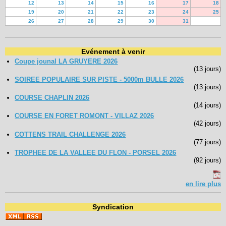
12
13
14
15
16
17
18
19
20
21
22
23
24
25
26
27
28
29
30
31
Evénement à venir
Coupe jounal LA GRUYERE 2026
(13 jours)
SOIREE POPULAIRE SUR PISTE - 5000m BULLE 2026
(13 jours)
COURSE CHAPLIN 2026
(14 jours)
COURSE EN FORET ROMONT - VILLAZ 2026
(42 jours)
COTTENS TRAIL CHALLENGE 2026
(77 jours)
TROPHEE DE LA VALLEE DU FLON - PORSEL 2026
(92 jours)
en lire plus
Syndication