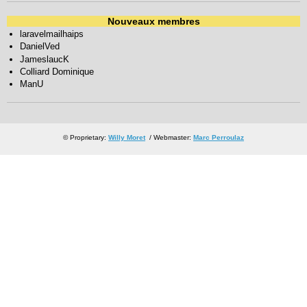
Nouveaux membres
laravelmailhaips
DanielVed
JameslaucK
Colliard Dominique
ManU
© Proprietary:
Willy Moret
/ Webmaster:
Marc Perroulaz