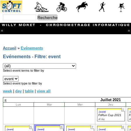
=
=
Menu
Branches
Accueil
»
Evénements
CONTACT
Evénements - Filtre: event
FriRun Cup
Ski ALPIN
Triathlon
Select event terms to filter by
Ski Nordique
Courses à pieds
Select event type to filter by
VTT
week
|
day
|
table
|
view all
Athlétisme
Slalom In-Line
«
Juillet 2021
Caisse à savon
Lun
Mar
Mer
Jeu
Coupe "Journal La Gruyère"
1
Hippisme
(event)
(
FriRun Cup 2021
F
Marche
all day
al
Archives
5
6
7
8
(event)
(event)
(event)
(event)
(