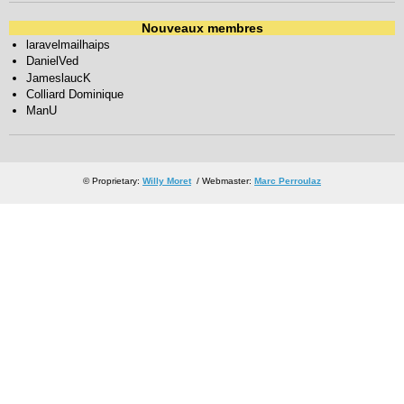
Nouveaux membres
laravelmailhaips
DanielVed
JameslaucK
Colliard Dominique
ManU
© Proprietary:
Willy Moret
/ Webmaster:
Marc Perroulaz