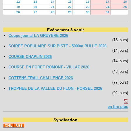
12
13
14
15
16
17
18
19
20
21
22
23
24
25
26
27
28
29
30
31
Evénement à venir
Coupe jounal LA GRUYERE 2026
(13 jours)
SOIREE POPULAIRE SUR PISTE - 5000m BULLE 2026
(14 jours)
COURSE CHAPLIN 2026
(14 jours)
COURSE EN FORET ROMONT - VILLAZ 2026
(43 jours)
COTTENS TRAIL CHALLENGE 2026
(77 jours)
TROPHEE DE LA VALLEE DU FLON - PORSEL 2026
(92 jours)
en lire plus
Syndication