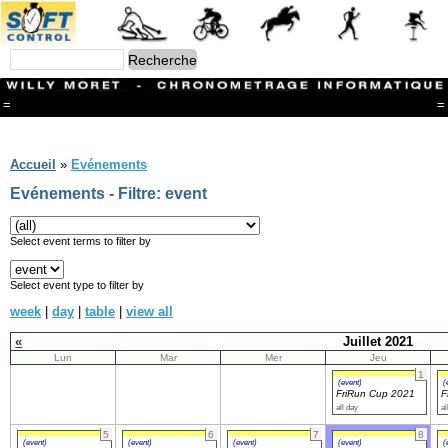
=
=
Menu
Branches
Accueil
»
Evénements
CONTACT
Evénements - Filtre: event
FriRun Cup
Ski ALPIN
Triathlon
Select event terms to filter by
Ski Nordique
Courses à pieds
Select event type to filter by
VTT
week
|
day
|
table
|
view all
Athlétisme
Slalom In-Line
«
Juillet 2021
Caisse à savon
Lun
Mar
Mer
Jeu
Coupe "Journal La Gruyère"
1
Hippisme
(event)
(
FriRun Cup 2021
F
Marche
all day
al
Archives
5
6
7
8
(event)
(event)
(event)
(event)
(