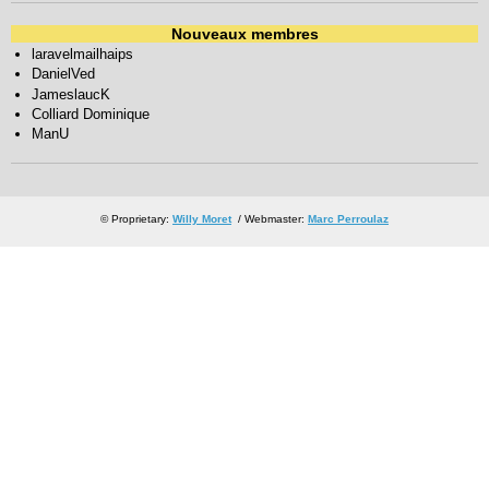
Nouveaux membres
laravelmailhaips
DanielVed
JameslaucK
Colliard Dominique
ManU
© Proprietary:
Willy Moret
/ Webmaster:
Marc Perroulaz