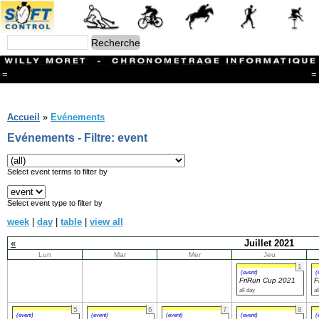
=
=
Menu
Branches
Accueil
»
Evénements
CONTACT
Evénements - Filtre: event
FriRun Cup
Ski ALPIN
Triathlon
Select event terms to filter by
Ski Nordique
Courses à pieds
Select event type to filter by
VTT
week
|
day
|
table
|
view all
Athlétisme
Slalom In-Line
«
Juillet 2021
Caisse à savon
Lun
Mar
Mer
Jeu
Coupe "Journal La Gruyère"
1
Hippisme
(event)
(
FriRun Cup 2021
F
Marche
all day
al
Archives
5
6
7
8
(event)
(event)
(event)
(event)
(