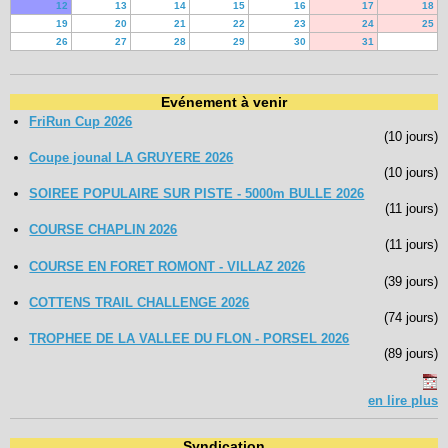
12
13
14
15
16
17
18
19
20
21
22
23
24
25
26
27
28
29
30
31
Evénement à venir
FriRun Cup 2026
(10 jours)
Coupe jounal LA GRUYERE 2026
(10 jours)
SOIREE POPULAIRE SUR PISTE - 5000m BULLE 2026
(11 jours)
COURSE CHAPLIN 2026
(11 jours)
COURSE EN FORET ROMONT - VILLAZ 2026
(39 jours)
COTTENS TRAIL CHALLENGE 2026
(74 jours)
TROPHEE DE LA VALLEE DU FLON - PORSEL 2026
(89 jours)
en lire plus
Syndication