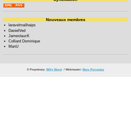
Nouveaux membres
laravelmailhaips
DanielVed
JameslaucK
Colliard Dominique
ManU
© Proprietary:
Willy Moret
/ Webmaster:
Marc Perroulaz