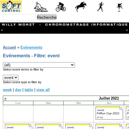
=
=
Menu
Branches
Accueil
»
Evénements
CONTACT
Evénements - Filtre: event
FriRun Cup
Ski ALPIN
Triathlon
Select event terms to filter by
Ski Nordique
Courses à pieds
Select event type to filter by
VTT
week
|
day
|
table
|
view all
Athlétisme
Slalom In-Line
«
Juillet 2021
Caisse à savon
Lun
Mar
Mer
Jeu
Coupe "Journal La Gruyère"
1
Hippisme
(event)
(
FriRun Cup 2021
F
Marche
all day
al
Archives
5
6
7
8
(event)
(event)
(event)
(event)
(