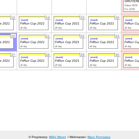
GRUYERE
Début: 09:00
Fin: 23:59
13
14
15
16
(event)
(event)
(event)
(event)
up 2021
FriRun Cup 2021
FriRun Cup 2021
FriRun Cup 2021
FriRun C
all day
all day
all day
all day
20
21
22
23
(event)
(event)
(event)
(event)
up 2021
FriRun Cup 2021
FriRun Cup 2021
FriRun Cup 2021
FriRun C
all day
all day
all day
all day
27
28
29
30
(event)
(event)
(event)
(event)
up 2021
FriRun Cup 2021
FriRun Cup 2021
FriRun Cup 2021
FriRun C
all day
all day
all day
all day
© Proprietary:
Willy Moret
/ Webmaster:
Marc Perroulaz