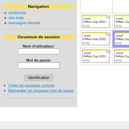
Navigation
recherche
12
site map
(event)
(event)
FriRun Cup 2021
FriRun C
messages récents
all day
all day
19
(event)
(event)
Ouverture de session
FriRun Cup 2021
FriRun C
all day
all day
Nom d'utilisateur:
26
(event)
(event)
FriRun Cup 2021
FriRun C
Mot de passe:
all day
all day
Créer un nouveau compte
Demander un nouveau mot de passe