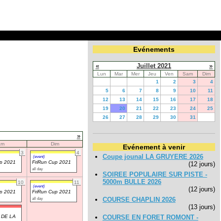
Evénements
«
Juillet 2021
»
Lun
Mar
Mer
Jeu
Ven
Sam
Dim
1
2
3
4
5
6
7
8
9
10
11
12
13
14
15
16
17
18
19
20
21
22
23
24
25
26
27
28
29
30
31
»
am
Dim
Evénement à venir
3
4
Coupe jounal LA GRUYERE 2026
(event)
up 2021
FriRun Cup 2021
(12 jours)
all day
SOIREE POPULAIRE SUR PISTE -
5000m BULLE 2026
10
11
(event)
(12 jours)
up 2021
FriRun Cup 2021
all day
COURSE CHAPLIN 2026
(13 jours)
 DE LA
COURSE EN FORET ROMONT -