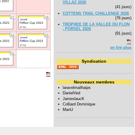
 2021
VILLAZ 2026
(41 jours)
COTTENS TRAIL CHALLENGE 2026
17
18
(76 jours)
(event)
up 2021
FriRun Cup 2021
TROPHEE DE LA VALLEE DU FLON
all day
- PORSEL 2026
(91 jours)
24
25
(event)
up 2021
FriRun Cup 2021
all day
en lire plus
31
up 2021
Syndication
Nouveaux membres
laravelmailhaips
DanielVed
JameslaucK
Colliard Dominique
ManU