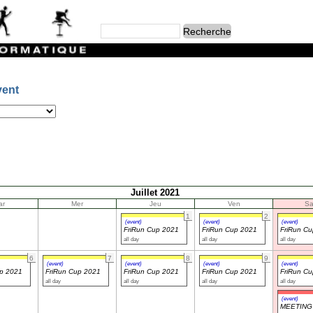
vent
Juillet 2021
ar
Mer
Jeu
Ven
S
1
2
(event)
(event)
(event)
FriRun Cup 2021
FriRun Cup 2021
FriRun C
all day
all day
all day
6
7
8
9
(event)
(event)
(event)
(event)
up 2021
FriRun Cup 2021
FriRun Cup 2021
FriRun Cup 2021
FriRun C
all day
all day
all day
all day
(event)
MEETING