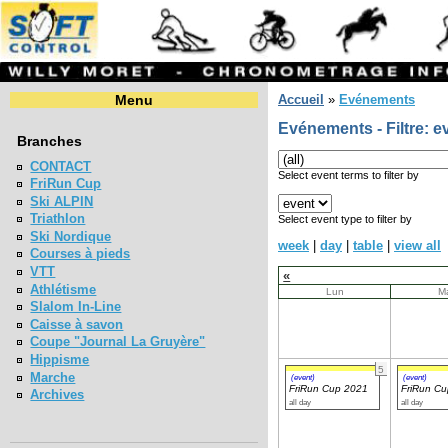
Menu
Accueil
»
Evénements
Evénements - Filtre: e
Branches
CONTACT
Select event terms to filter by
FriRun Cup
Ski ALPIN
Triathlon
Select event type to filter by
Ski Nordique
week
|
day
|
table
|
view all
Courses à pieds
VTT
«
Athlétisme
Lun
M
Slalom In-Line
Caisse à savon
Coupe "Journal La Gruyère"
Hippisme
5
Marche
(event)
(event)
FriRun Cup 2021
FriRun C
Archives
all day
all day