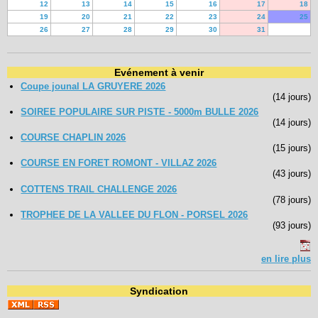
12
13
14
15
16
17
18
19
20
21
22
23
24
25
26
27
28
29
30
31
Evénement à venir
Coupe jounal LA GRUYERE 2026
(14 jours)
SOIREE POPULAIRE SUR PISTE - 5000m BULLE 2026
(14 jours)
COURSE CHAPLIN 2026
(15 jours)
COURSE EN FORET ROMONT - VILLAZ 2026
(43 jours)
COTTENS TRAIL CHALLENGE 2026
(78 jours)
TROPHEE DE LA VALLEE DU FLON - PORSEL 2026
(93 jours)
en lire plus
Syndication