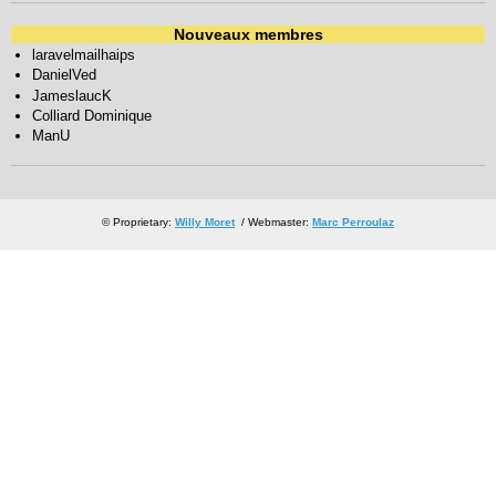
Nouveaux membres
laravelmailhaips
DanielVed
JameslaucK
Colliard Dominique
ManU
© Proprietary:
Willy Moret
/ Webmaster:
Marc Perroulaz