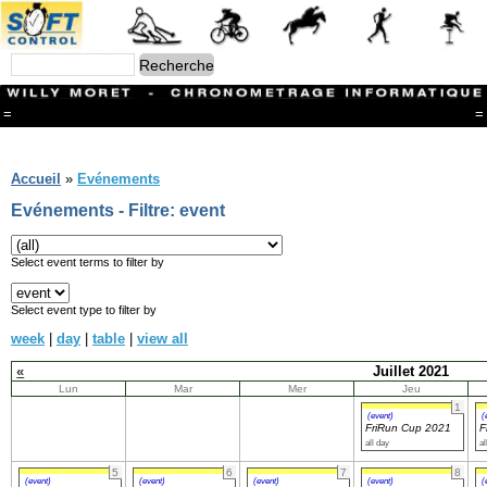
=
=
Menu
Branches
Accueil
»
Evénements
CONTACT
Evénements - Filtre: event
FriRun Cup
Ski ALPIN
Triathlon
Select event terms to filter by
Ski Nordique
Courses à pieds
Select event type to filter by
VTT
week
|
day
|
table
|
view all
Athlétisme
Slalom In-Line
«
Juillet 2021
Caisse à savon
Lun
Mar
Mer
Jeu
Coupe "Journal La Gruyère"
1
Hippisme
(event)
(
FriRun Cup 2021
F
Marche
all day
al
Archives
5
6
7
8
(event)
(event)
(event)
(event)
(