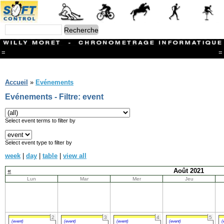
=
=
Menu
Branches
Accueil
»
Evénements
CONTACT
Evénements - Filtre: event
FriRun Cup
Ski ALPIN
Triathlon
Select event terms to filter by
Ski Nordique
Courses à pieds
Select event type to filter by
VTT
week
|
day
|
table
|
view all
Athlétisme
Slalom In-Line
«
Août 2021
Caisse à savon
Lun
Mar
Mer
Jeu
Coupe "Journal La Gruyère"
Hippisme
Marche
Archives
2
3
4
5
(event)
(event)
(event)
(event)
(