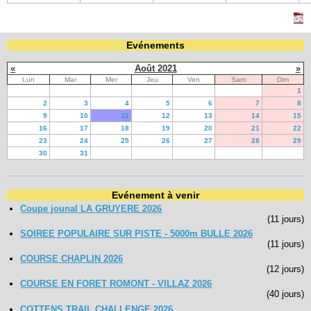
Evénements
«
Août 2021
»
Lun
Mar
Mer
Jeu
Ven
Sam
Dim
1
2
3
4
5
6
7
8
9
10
11
12
13
14
15
16
17
18
19
20
21
22
23
24
25
26
27
28
29
30
31
Evénement à venir
Coupe jounal LA GRUYERE 2026
(11 jours)
SOIREE POPULAIRE SUR PISTE - 5000m BULLE 2026
(11 jours)
COURSE CHAPLIN 2026
(12 jours)
COURSE EN FORET ROMONT - VILLAZ 2026
(40 jours)
COTTENS TRAIL CHALLENGE 2026