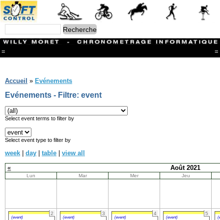
=
=
Menu
Branches
Accueil
»
Evénements
CONTACT
Evénements - Filtre: event
FriRun Cup
Ski ALPIN
Triathlon
Select event terms to filter by
Ski Nordique
Courses à pieds
Select event type to filter by
VTT
week
|
day
|
table
|
view all
Athlétisme
Slalom In-Line
«
Août 2021
Caisse à savon
Lun
Mar
Mer
Jeu
Coupe "Journal La Gruyère"
Hippisme
Marche
Archives
2
3
4
5
(event)
(event)
(event)
(event)
(