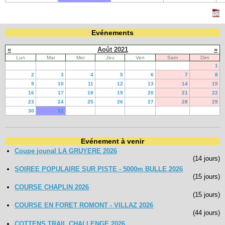
Evénements
«
Août 2021
»
Lun
Mar
Mer
Jeu
Ven
Sam
Dim
1
2
3
4
5
6
7
8
9
10
11
12
13
14
15
16
17
18
19
20
21
22
23
24
25
26
27
28
29
30
31
Evénement à venir
Coupe jounal LA GRUYERE 2026
(14 jours)
SOIREE POPULAIRE SUR PISTE - 5000m BULLE 2026
(15 jours)
COURSE CHAPLIN 2026
(15 jours)
COURSE EN FORET ROMONT - VILLAZ 2026
(44 jours)
COTTENS TRAIL CHALLENGE 2026