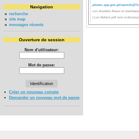
photos.app.goo.gl/xqnm3oQT
Navigation
Les résultats finaux et statistiqu
recherche
( Les fichiers pdf sont ci-dessou
site map
messages récents
Ouverture de session
Nom d'utilisateur:
Mot de passe:
Créer un nouveau compte
Demander un nouveau mot de passe