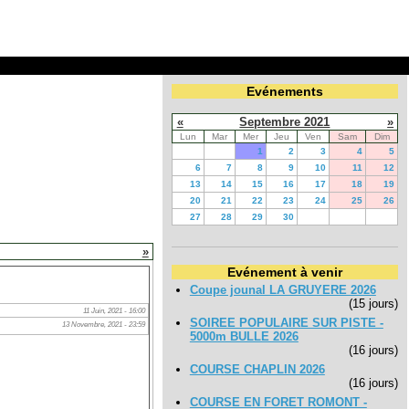
Evénements
«
Septembre 2021
»
Lun
Mar
Mer
Jeu
Ven
Sam
Dim
1
2
3
4
5
6
7
8
9
10
11
12
13
14
15
16
17
18
19
20
21
22
23
24
25
26
27
28
29
30
»
Evénement à venir
Coupe jounal LA GRUYERE 2026
(15 jours)
11 Juin, 2021 - 16:00
SOIREE POPULAIRE SUR PISTE -
13 Novembre, 2021 - 23:59
5000m BULLE 2026
(16 jours)
COURSE CHAPLIN 2026
(16 jours)
COURSE EN FORET ROMONT -