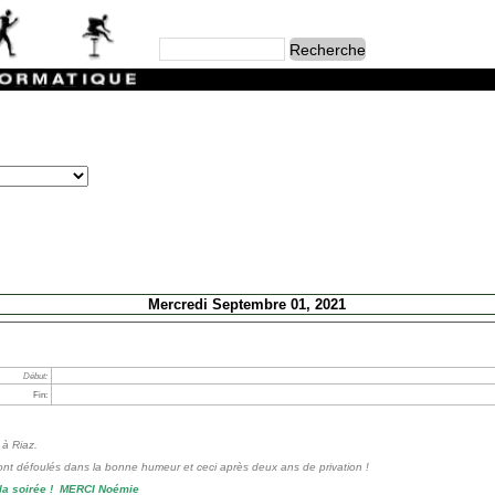
Mercredi Septembre 01, 2021
Début:
Fin:
 à Riaz.
ont défoulés dans la bonne humeur et ceci après deux ans de privation !
 la soirée ! MERCI Noémie