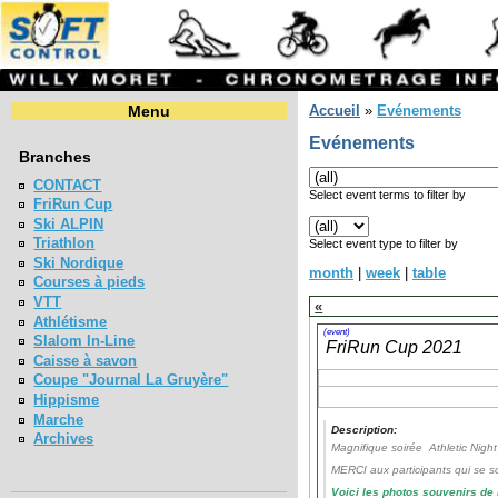
Menu
Accueil
»
Evénements
Evénements
Branches
CONTACT
Select event terms to filter by
FriRun Cup
Ski ALPIN
Triathlon
Select event type to filter by
Ski Nordique
month
|
week
|
table
Courses à pieds
VTT
«
Athlétisme
(event)
Slalom In-Line
FriRun Cup 2021
Caisse à savon
Coupe "Journal La Gruyère"
Hippisme
Marche
Description:
Archives
Magnifique soirée Athletic Night
MERCI aux participants qui se s
Voici les photos souvenirs de