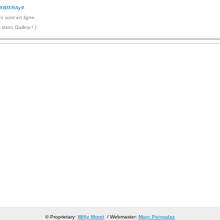
eXBfXRAy9
es sont en ligne.
s dans Gallery !
)
© Proprietary:
Willy Moret
/ Webmaster:
Marc Perroulaz