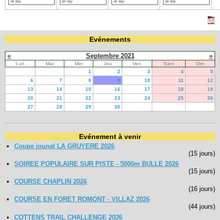
all day
all day
all day
all day
Evénements
«
Septembre 2021
»
Lun
Mar
Mer
Jeu
Ven
Sam
Dim
1
2
3
4
5
6
7
8
9
10
11
12
13
14
15
16
17
18
19
20
21
22
23
24
25
26
27
28
29
30
Evénement à venir
Coupe jounal LA GRUYERE 2026
(15 jours)
SOIREE POPULAIRE SUR PISTE - 5000m BULLE 2026
(15 jours)
COURSE CHAPLIN 2026
(16 jours)
COURSE EN FORET ROMONT - VILLAZ 2026
(44 jours)
COTTENS TRAIL CHALLENGE 2026