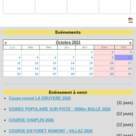
Navigation
recherche
site map
messages récents
Evénements
«
Octobre 2021
»
Ouverture de session
Lun
Mar
Mer
Jeu
Ven
Sam
Dim
1
2
3
Nom d'utilisateur:
4
5
6
7
8
9
10
11
12
13
14
15
16
17
18
19
20
21
22
23
24
Mot de passe:
25
26
27
28
29
30
31
Evénement à venir
Créer un nouveau compte
Coupe jounal LA GRUYERE 2026
Demander un nouveau mot de passe
(11 jours)
SOIREE POPULAIRE SUR PISTE - 5000m BULLE 2026
(12 jours)
COURSE CHAPLIN 2026
(12 jours)
COURSE EN FORET ROMONT - VILLAZ 2026
(41 jours)