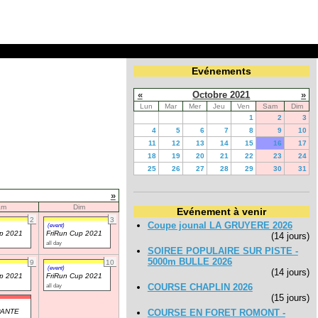
Evénements
«
Octobre 2021
»
Lun
Mar
Mer
Jeu
Ven
Sam
Dim
1
2
3
4
5
6
7
8
9
10
11
12
13
14
15
16
17
18
19
20
21
22
23
24
25
26
27
28
29
30
31
»
am
Dim
Evénement à venir
2
3
Coupe jounal LA GRUYERE 2026
(event)
up 2021
FriRun Cup 2021
(14 jours)
all day
SOIREE POPULAIRE SUR PISTE -
5000m BULLE 2026
9
10
(event)
(14 jours)
up 2021
FriRun Cup 2021
all day
COURSE CHAPLIN 2026
(15 jours)
PANTE
COURSE EN FORET ROMONT -