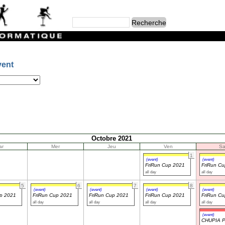
vent
Octobre 2021
ar
Mer
Jeu
Ven
S
1
(event)
(event)
FriRun Cup 2021
FriRun C
all day
all day
5
6
7
8
(event)
(event)
(event)
(event)
up 2021
FriRun Cup 2021
FriRun Cup 2021
FriRun Cup 2021
FriRun C
all day
all day
all day
all day
(event)
CHUPIA 