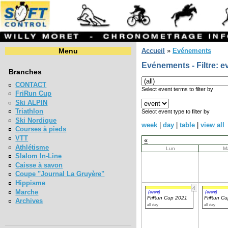
Menu
Accueil
»
Evénements
Evénements - Filtre: e
Branches
CONTACT
Select event terms to filter by
FriRun Cup
Ski ALPIN
Triathlon
Select event type to filter by
Ski Nordique
week
|
day
|
table
|
view all
Courses à pieds
VTT
«
Athlétisme
Lun
M
Slalom In-Line
Caisse à savon
Coupe "Journal La Gruyère"
Hippisme
4
Marche
(event)
(event)
FriRun Cup 2021
FriRun C
Archives
all day
all day