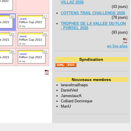
 2021
VILLAZ 2026
(43 jours)
COTTENS TRAIL CHALLENGE 2026
16
17
(78 jours)
(event)
up 2021
FriRun Cup 2021
TROPHEE DE LA VALLEE DU FLON
all day
- PORSEL 2026
(93 jours)
23
24
(event)
up 2021
FriRun Cup 2021
all day
en lire plus
30
31
(event)
up 2021
FriRun Cup 2021
Syndication
all day
Nouveaux membres
laravelmailhaips
DanielVed
JameslaucK
Colliard Dominique
ManU