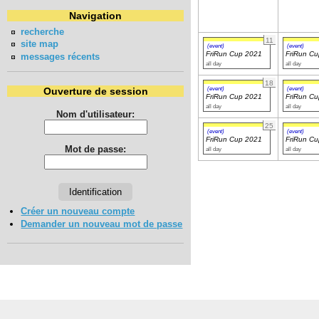
Navigation
recherche
11
site map
(event)
(event)
FriRun Cup 2021
FriRun C
messages récents
all day
all day
18
(event)
(event)
Ouverture de session
FriRun Cup 2021
FriRun C
all day
all day
Nom d'utilisateur:
25
(event)
(event)
FriRun Cup 2021
FriRun C
Mot de passe:
all day
all day
Créer un nouveau compte
Demander un nouveau mot de passe