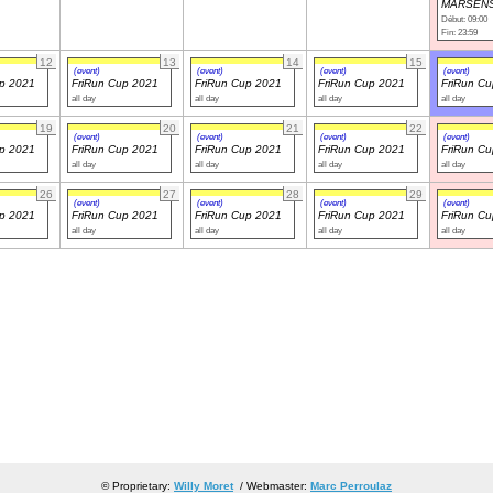
MARSENS
Début: 09:00
Fin: 23:59
12
13
14
15
(event)
(event)
(event)
(event)
up 2021
FriRun Cup 2021
FriRun Cup 2021
FriRun Cup 2021
FriRun C
all day
all day
all day
all day
19
20
21
22
(event)
(event)
(event)
(event)
up 2021
FriRun Cup 2021
FriRun Cup 2021
FriRun Cup 2021
FriRun C
all day
all day
all day
all day
26
27
28
29
(event)
(event)
(event)
(event)
up 2021
FriRun Cup 2021
FriRun Cup 2021
FriRun Cup 2021
FriRun C
all day
all day
all day
all day
© Proprietary:
Willy Moret
/ Webmaster:
Marc Perroulaz