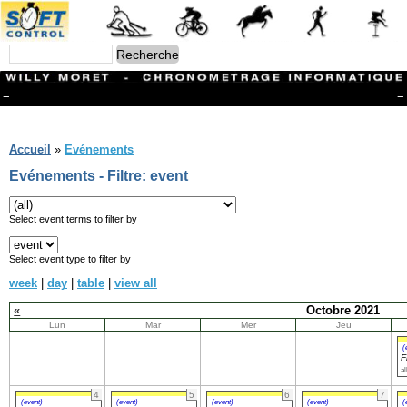
=
=
Menu
Branches
Accueil
»
Evénements
CONTACT
Evénements - Filtre: event
FriRun Cup
Ski ALPIN
Triathlon
Select event terms to filter by
Ski Nordique
Courses à pieds
Select event type to filter by
VTT
week
|
day
|
table
|
view all
Athlétisme
Slalom In-Line
«
Octobre 2021
Caisse à savon
Lun
Mar
Mer
Jeu
Coupe "Journal La Gruyère"
Hippisme
(
F
Marche
al
Archives
4
5
6
7
(event)
(event)
(event)
(event)
(