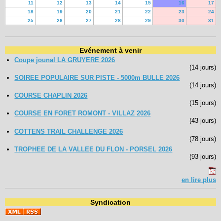
11
12
13
14
15
16
17
18
19
20
21
22
23
24
25
26
27
28
29
30
31
Evénement à venir
Coupe jounal LA GRUYERE 2026
(14 jours)
SOIREE POPULAIRE SUR PISTE - 5000m BULLE 2026
(14 jours)
COURSE CHAPLIN 2026
(15 jours)
COURSE EN FORET ROMONT - VILLAZ 2026
(43 jours)
COTTENS TRAIL CHALLENGE 2026
(78 jours)
TROPHEE DE LA VALLEE DU FLON - PORSEL 2026
(93 jours)
en lire plus
Syndication