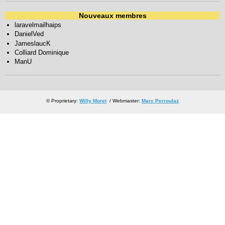
Nouveaux membres
laravelmailhaips
DanielVed
JameslaucK
Colliard Dominique
ManU
© Proprietary:
Willy Moret
/ Webmaster:
Marc Perroulaz