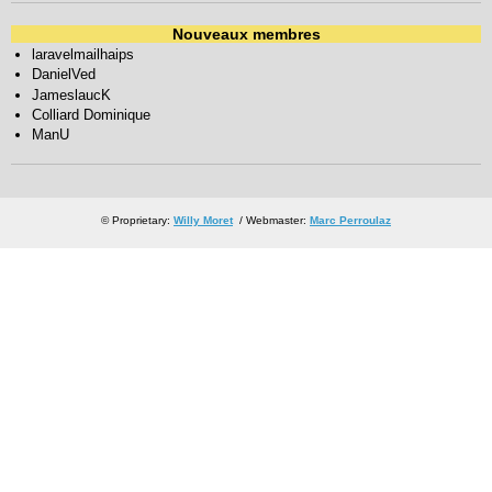
Nouveaux membres
laravelmailhaips
DanielVed
JameslaucK
Colliard Dominique
ManU
© Proprietary:
Willy Moret
/ Webmaster:
Marc Perroulaz