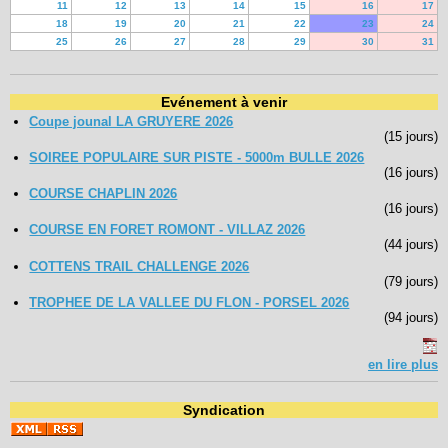
11
12
13
14
15
16
17
18
19
20
21
22
23
24
25
26
27
28
29
30
31
Evénement à venir
Coupe jounal LA GRUYERE 2026
(15 jours)
SOIREE POPULAIRE SUR PISTE - 5000m BULLE 2026
(16 jours)
COURSE CHAPLIN 2026
(16 jours)
COURSE EN FORET ROMONT - VILLAZ 2026
(44 jours)
COTTENS TRAIL CHALLENGE 2026
(79 jours)
TROPHEE DE LA VALLEE DU FLON - PORSEL 2026
(94 jours)
en lire plus
Syndication