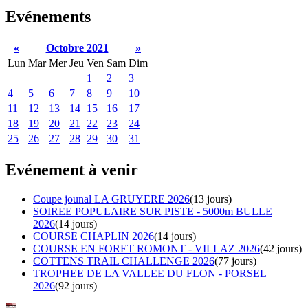
Evénements
«
Octobre 2021
»
Lun
Mar
Mer
Jeu
Ven
Sam
Dim
1
2
3
4
5
6
7
8
9
10
11
12
13
14
15
16
17
18
19
20
21
22
23
24
25
26
27
28
29
30
31
Evénement à venir
Coupe jounal LA GRUYERE 2026
(13 jours)
SOIREE POPULAIRE SUR PISTE - 5000m BULLE
2026
(14 jours)
COURSE CHAPLIN 2026
(14 jours)
COURSE EN FORET ROMONT - VILLAZ 2026
(42 jours)
COTTENS TRAIL CHALLENGE 2026
(77 jours)
TROPHEE DE LA VALLEE DU FLON - PORSEL
2026
(92 jours)