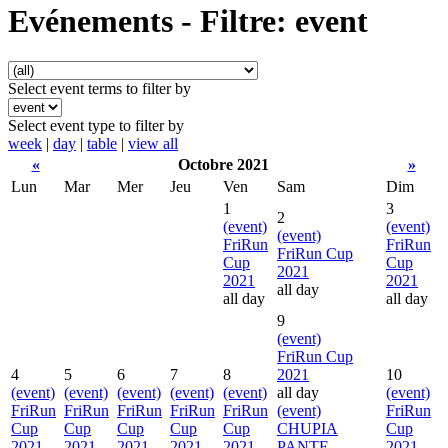
Evénements - Filtre: event
Select event terms to filter by
Select event type to filter by
week
|
day
|
table
|
view all
«
Octobre 2021
»
Lun
Mar
Mer
Jeu
Ven
Sam
Dim
1
3
2
(event)
(event)
(event)
FriRun
FriRun
FriRun Cup
Cup
Cup
2021
2021
2021
all day
all day
all day
9
(event)
FriRun Cup
4
5
6
7
8
2021
10
(event)
(event)
(event)
(event)
(event)
all day
(event)
FriRun
FriRun
FriRun
FriRun
FriRun
(event)
FriRun
Cup
Cup
Cup
Cup
Cup
CHUPIA
Cup
2021
2021
2021
2021
2021
PANTE
2021