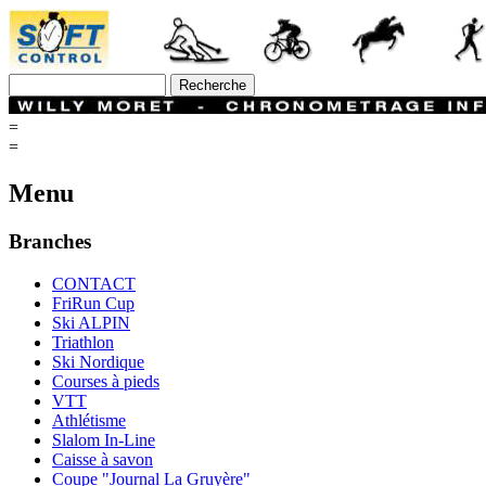
=
=
Menu
Branches
CONTACT
FriRun Cup
Ski ALPIN
Triathlon
Ski Nordique
Courses à pieds
VTT
Athlétisme
Slalom In-Line
Caisse à savon
Coupe "Journal La Gruyère"