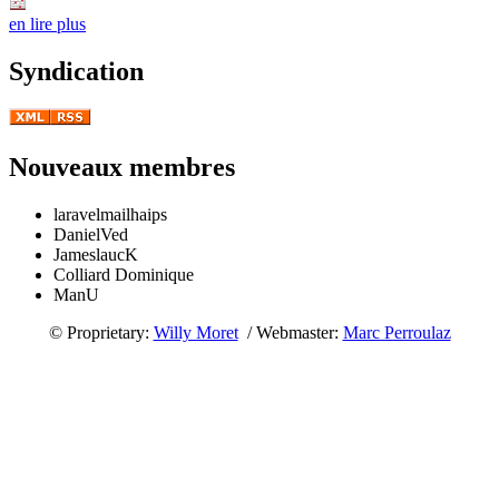
en lire plus
Syndication
Nouveaux membres
laravelmailhaips
DanielVed
JameslaucK
Colliard Dominique
ManU
© Proprietary:
Willy Moret
/ Webmaster:
Marc Perroulaz