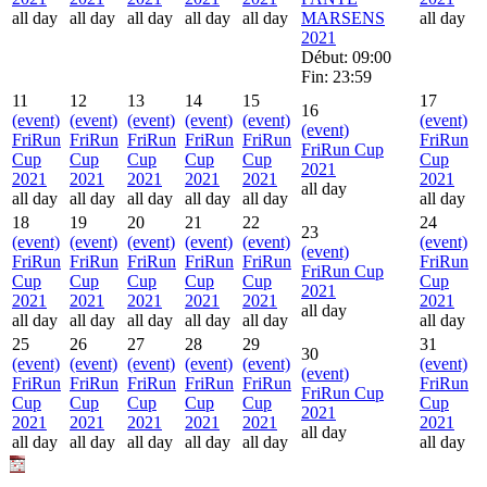
all day
all day
all day
all day
all day
MARSENS
all day
2021
Début: 09:00
Fin: 23:59
11
12
13
14
15
17
16
(event)
(event)
(event)
(event)
(event)
(event)
(event)
FriRun
FriRun
FriRun
FriRun
FriRun
FriRun
FriRun Cup
Cup
Cup
Cup
Cup
Cup
Cup
2021
2021
2021
2021
2021
2021
2021
all day
all day
all day
all day
all day
all day
all day
18
19
20
21
22
24
23
(event)
(event)
(event)
(event)
(event)
(event)
(event)
FriRun
FriRun
FriRun
FriRun
FriRun
FriRun
FriRun Cup
Cup
Cup
Cup
Cup
Cup
Cup
2021
2021
2021
2021
2021
2021
2021
all day
all day
all day
all day
all day
all day
all day
25
26
27
28
29
31
30
(event)
(event)
(event)
(event)
(event)
(event)
(event)
FriRun
FriRun
FriRun
FriRun
FriRun
FriRun
FriRun Cup
Cup
Cup
Cup
Cup
Cup
Cup
2021
2021
2021
2021
2021
2021
2021
all day
all day
all day
all day
all day
all day
all day