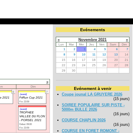
Evénements
«
Novembre 2021
»
Lun
Mar
Mer
Jeu
Ven
Sam
Dim
1
2
3
4
5
6
7
8
9
10
11
12
13
14
15
16
17
18
19
20
21
22
23
24
25
26
27
28
29
30
»
am
Dim
Evénement à venir
6
7
Coupe jounal LA GRUYERE 2026
(event)
up 2021
FriRun Cup 2021
(15 jours)
Fin: 23:59
SOIREE POPULAIRE SUR PISTE -
5000m BULLE 2026
(event)
TROPHEE
(16 jours)
VALLEE DU FLON
COURSE CHAPLIN 2026
- PORSEL 2021
(16 jours)
Début: 09:00
Fin: 23:59
COURSE EN FORET ROMONT -