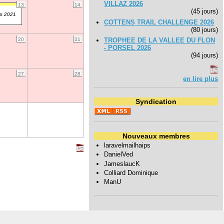
VILLAZ 2026
13
14
(45 jours)
up 2021
COTTENS TRAIL CHALLENGE 2026
(80 jours)
20
21
TROPHEE DE LA VALLEE DU FLON
- PORSEL 2026
(94 jours)
27
28
en lire plus
Syndication
Nouveaux membres
laravelmailhaips
DanielVed
JameslaucK
Colliard Dominique
ManU