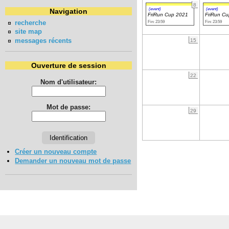
8
(event)
(event)
Navigation
FriRun Cup 2021
FriRun C
recherche
Fin: 23:59
Fin: 23:59
site map
messages récents
15
Ouverture de session
22
Nom d'utilisateur:
Mot de passe:
29
Créer un nouveau compte
Demander un nouveau mot de passe