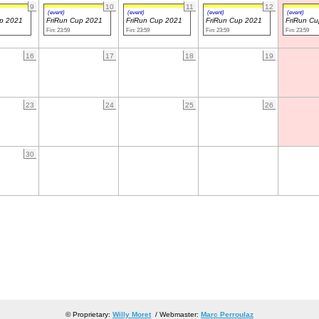
9
10
11
12
(event)
(event)
(event)
(event)
up 2021
FriRun Cup 2021
FriRun Cup 2021
FriRun Cup 2021
FriRun C
Fin: 23:59
Fin: 23:59
Fin: 23:59
Fin: 23:59
16
17
18
19
23
24
25
26
30
© Proprietary:
Willy Moret
/ Webmaster:
Marc Perroulaz