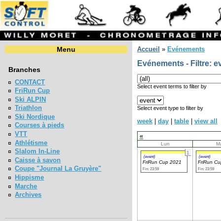
Menu
Accueil
»
Evénements
Evénements - Filtre: e
Branches
CONTACT
Select event terms to filter by
FriRun Cup
Ski ALPIN
Triathlon
Select event type to filter by
Ski Nordique
week
|
day
|
table
|
view all
Courses à pieds
VTT
«
Athlétisme
Lun
M
Slalom In-Line
1
(event)
(event)
Caisse à savon
FriRun Cup 2021
FriRun C
Coupe "Journal La Gruyère"
Fin: 23:59
Fin: 23:59
Hippisme
Marche
Archives