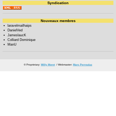
Syndication
Nouveaux membres
laravelmailhaips
DanielVed
JameslaucK
Colliard Dominique
ManU
© Proprietary:
Willy Moret
/ Webmaster:
Marc Perroulaz