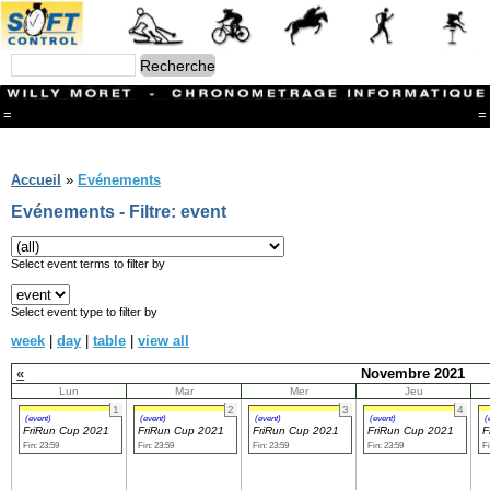
=
=
Menu
Branches
Accueil
»
Evénements
CONTACT
Evénements - Filtre: event
FriRun Cup
Ski ALPIN
Triathlon
Select event terms to filter by
Ski Nordique
Courses à pieds
Select event type to filter by
VTT
week
|
day
|
table
|
view all
Athlétisme
Slalom In-Line
«
Novembre 2021
Caisse à savon
Lun
Mar
Mer
Jeu
Coupe "Journal La Gruyère"
1
2
3
4
Hippisme
(event)
(event)
(event)
(event)
(
FriRun Cup 2021
FriRun Cup 2021
FriRun Cup 2021
FriRun Cup 2021
F
Marche
Fin: 23:59
Fin: 23:59
Fin: 23:59
Fin: 23:59
Fi
Archives