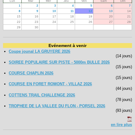
Lun
Mar
Mer
Jeu
Ven
Sam
Dim
1
2
3
4
5
6
7
8
9
10
11
12
13
14
15
16
17
18
19
20
21
22
23
24
25
26
27
28
29
30
Evénement à venir
Coupe jounal LA GRUYERE 2026
(14 jours)
SOIREE POPULAIRE SUR PISTE - 5000m BULLE 2026
(15 jours)
COURSE CHAPLIN 2026
(15 jours)
COURSE EN FORET ROMONT - VILLAZ 2026
(44 jours)
COTTENS TRAIL CHALLENGE 2026
(78 jours)
TROPHEE DE LA VALLEE DU FLON - PORSEL 2026
(93 jours)
en lire plus