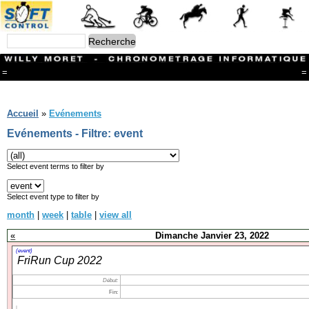
=
=
Menu
Branches
Accueil
»
Evénements
CONTACT
Evénements - Filtre: event
FriRun Cup
Ski ALPIN
Triathlon
Select event terms to filter by
Ski Nordique
Courses à pieds
Select event type to filter by
VTT
month
|
week
|
table
|
view all
Athlétisme
Slalom In-Line
«
Dimanche Janvier 23, 2022
Caisse à savon
Coupe "Journal La Gruyère"
(event)
FriRun Cup 2022
Hippisme
Marche
Début:
Archives
Fin: