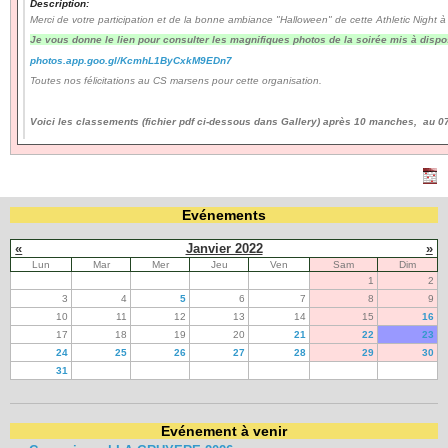
Description:
Merci de votre participation et de la bonne ambiance "Halloween" de cette Athletic Night à
Je vous donne le lien pour consulter les magnifiques photos de la soirée mis à dispo
Navigation
photos.app.goo.gl/KcmhL1ByCxkM9EDn7
recherche
Toutes nos félicitations au CS marsens pour cette organisation.
site map
messages récents
Voici les classements (fichier pdf ci-dessous dans Gallery) après 10 manches, au 
Ouverture de session
Nom d'utilisateur:
Evénements
Mot de passe:
«
Janvier 2022
»
Lun
Mar
Mer
Jeu
Ven
Sam
Dim
1
2
3
4
5
6
7
8
9
10
11
12
13
14
15
16
Créer un nouveau compte
17
18
19
20
21
22
23
Demander un nouveau mot de passe
24
25
26
27
28
29
30
31
Evénement à venir