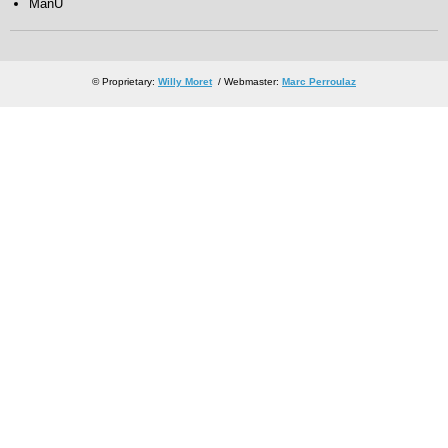
ManU
© Proprietary:
Willy Moret
/ Webmaster:
Marc Perroulaz