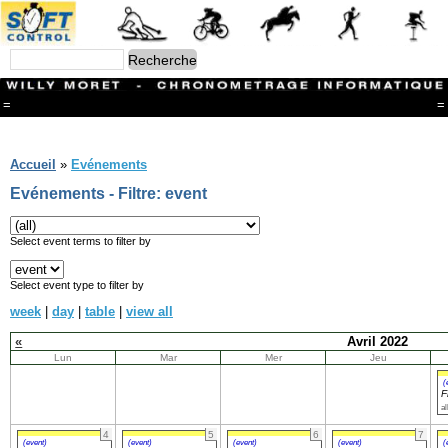
=
=
Menu
Branches
Accueil
»
Evénements
CONTACT
Evénements - Filtre: event
FriRun Cup
Ski ALPIN
Triathlon
Select event terms to filter by
Ski Nordique
Courses à pieds
Select event type to filter by
VTT
week
|
day
|
table
|
view all
Athlétisme
Slalom In-Line
«
Avril 2022
Caisse à savon
Lun
Mar
Mer
Jeu
Coupe "Journal La Gruyère"
Hippisme
(
F
Marche
al
Archives
4
5
6
7
(event)
(event)
(event)
(event)
(