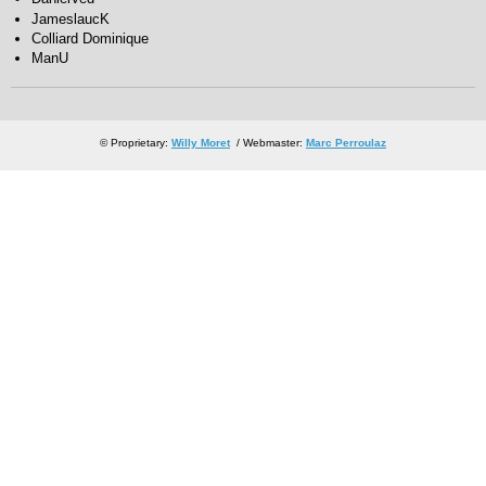
JameslaucK
Colliard Dominique
ManU
© Proprietary:
Willy Moret
/ Webmaster:
Marc Perroulaz