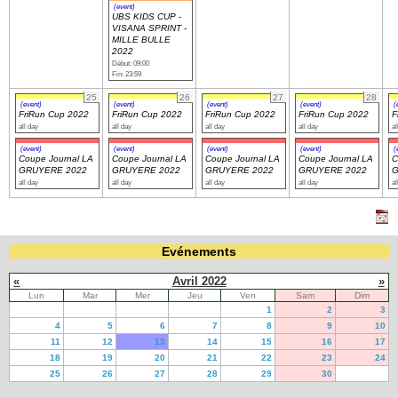
(event)
UBS KIDS CUP -
VISANA SPRINT -
MILLE BULLE
2022
Début: 09:00
Fin: 23:59
25
26
27
28
(event)
(event)
(event)
(event)
(
FriRun Cup 2022
FriRun Cup 2022
FriRun Cup 2022
FriRun Cup 2022
F
all day
all day
all day
all day
al
(event)
(event)
(event)
(event)
(
Coupe Journal LA
Coupe Journal LA
Coupe Journal LA
Coupe Journal LA
C
GRUYERE 2022
GRUYERE 2022
GRUYERE 2022
GRUYERE 2022
G
all day
all day
all day
all day
al
Evénements
«
Avril 2022
»
Lun
Mar
Mer
Jeu
Ven
Sam
Dim
1
2
3
4
5
6
7
8
9
10
11
12
13
14
15
16
17
18
19
20
21
22
23
24
25
26
27
28
29
30