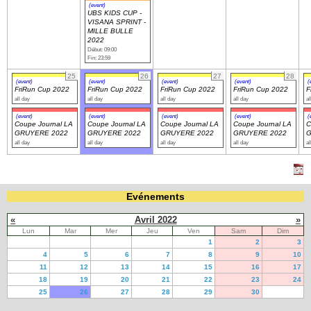
(event)
UBS KIDS CUP -
VISANA SPRINT -
MILLE BULLE
2022
Début: 09:00
Fin: 23:59
25
26
27
28
(event)
(event)
(event)
(event)
(
FriRun Cup 2022
FriRun Cup 2022
FriRun Cup 2022
FriRun Cup 2022
F
all day
all day
all day
all day
al
(event)
(event)
(event)
(event)
(
Coupe Journal LA
Coupe Journal LA
Coupe Journal LA
Coupe Journal LA
C
GRUYERE 2022
GRUYERE 2022
GRUYERE 2022
GRUYERE 2022
G
all day
all day
all day
all day
al
Evénements
«
Avril 2022
»
Lun
Mar
Mer
Jeu
Ven
Sam
Dim
1
2
3
4
5
6
7
8
9
10
11
12
13
14
15
16
17
18
19
20
21
22
23
24
25
26
27
28
29
30