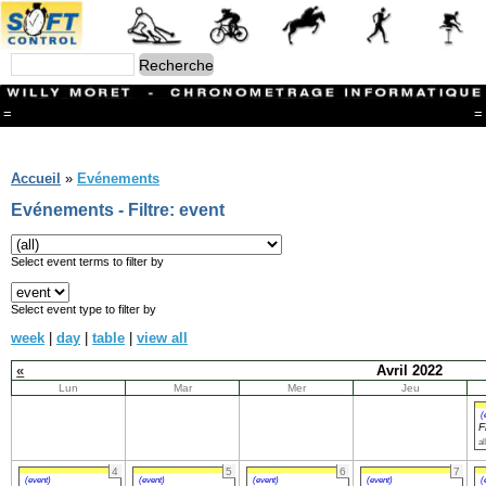
=
=
Menu
Branches
Accueil
»
Evénements
CONTACT
Evénements - Filtre: event
FriRun Cup
Ski ALPIN
Triathlon
Select event terms to filter by
Ski Nordique
Courses à pieds
Select event type to filter by
VTT
week
|
day
|
table
|
view all
Athlétisme
Slalom In-Line
«
Avril 2022
Caisse à savon
Lun
Mar
Mer
Jeu
Coupe "Journal La Gruyère"
Hippisme
(
F
Marche
al
Archives
4
5
6
7
(event)
(event)
(event)
(event)
(