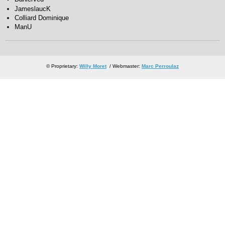
JameslaucK
Colliard Dominique
ManU
© Proprietary:
Willy Moret
/ Webmaster:
Marc Perroulaz