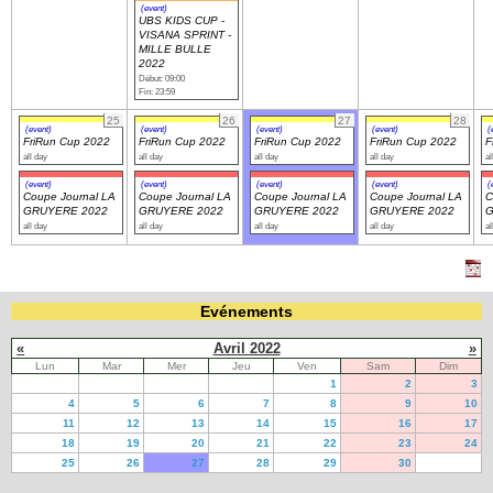
(event)
UBS KIDS CUP -
VISANA SPRINT -
MILLE BULLE
2022
Début: 09:00
Fin: 23:59
25
26
27
28
(event)
(event)
(event)
(event)
(
FriRun Cup 2022
FriRun Cup 2022
FriRun Cup 2022
FriRun Cup 2022
F
all day
all day
all day
all day
al
(event)
(event)
(event)
(event)
(
Coupe Journal LA
Coupe Journal LA
Coupe Journal LA
Coupe Journal LA
C
GRUYERE 2022
GRUYERE 2022
GRUYERE 2022
GRUYERE 2022
G
all day
all day
all day
all day
al
Evénements
«
Avril 2022
»
Lun
Mar
Mer
Jeu
Ven
Sam
Dim
1
2
3
4
5
6
7
8
9
10
11
12
13
14
15
16
17
18
19
20
21
22
23
24
25
26
27
28
29
30