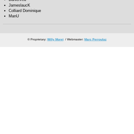
JameslaucK
Colliard Dominique
ManU
© Proprietary:
Willy Moret
/ Webmaster:
Marc Perroulaz