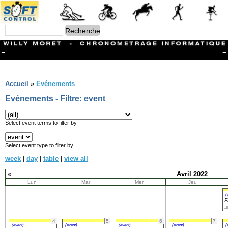
=
=
Menu
Branches
Accueil
»
Evénements
CONTACT
Evénements - Filtre: event
FriRun Cup
Ski ALPIN
Triathlon
Select event terms to filter by
Ski Nordique
Courses à pieds
Select event type to filter by
VTT
week
|
day
|
table
|
view all
Athlétisme
Slalom In-Line
«
Avril 2022
Caisse à savon
Lun
Mar
Mer
Jeu
Coupe "Journal La Gruyère"
Hippisme
(
F
Marche
al
Archives
4
5
6
7
(event)
(event)
(event)
(event)
(