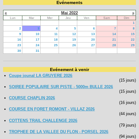
Evénements
«
Mai 2022
»
Lun
Mar
Mer
Jeu
Ven
Sam
Dim
1
2
3
4
5
6
7
8
9
10
11
12
13
14
15
16
17
18
19
20
21
22
23
24
25
26
27
28
29
30
31
Evénement à venir
Coupe jounal LA GRUYERE 2026
(15 jours)
SOIREE POPULAIRE SUR PISTE - 5000m BULLE 2026
(15 jours)
COURSE CHAPLIN 2026
(16 jours)
COURSE EN FORET ROMONT - VILLAZ 2026
(44 jours)
COTTENS TRAIL CHALLENGE 2026
(79 jours)
TROPHEE DE LA VALLEE DU FLON - PORSEL 2026
(94 jours)