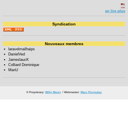
en lire plus
Syndication
Nouveaux membres
laravelmailhaips
DanielVed
JameslaucK
Colliard Dominique
ManU
© Proprietary:
Willy Moret
/ Webmaster:
Marc Perroulaz