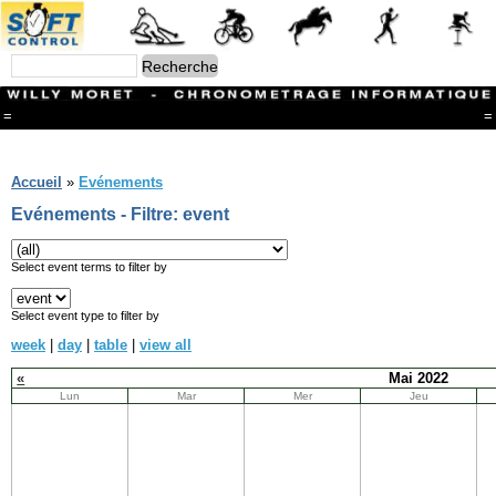
=
=
Menu
Branches
Accueil
»
Evénements
CONTACT
Evénements - Filtre: event
FriRun Cup
Ski ALPIN
Triathlon
Select event terms to filter by
Ski Nordique
Courses à pieds
Select event type to filter by
VTT
week
|
day
|
table
|
view all
Athlétisme
Slalom In-Line
«
Mai 2022
Caisse à savon
Lun
Mar
Mer
Jeu
Coupe "Journal La Gruyère"
Hippisme
Marche
Archives