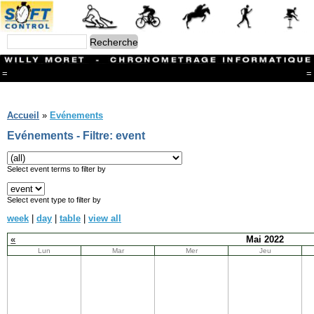
=
=
Menu
Branches
Accueil
»
Evénements
CONTACT
Evénements - Filtre: event
FriRun Cup
Ski ALPIN
Triathlon
Select event terms to filter by
Ski Nordique
Courses à pieds
Select event type to filter by
VTT
week
|
day
|
table
|
view all
Athlétisme
Slalom In-Line
«
Mai 2022
Caisse à savon
Lun
Mar
Mer
Jeu
Coupe "Journal La Gruyère"
Hippisme
Marche
Archives