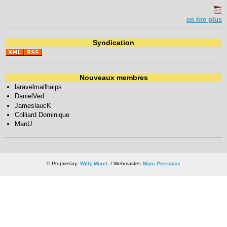
en lire plus
Syndication
Nouveaux membres
laravelmailhaips
DanielVed
JameslaucK
Colliard Dominique
ManU
© Proprietary:
Willy Moret
/ Webmaster:
Marc Perroulaz