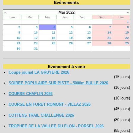
Evénements
«
Mai 2022
»
Lun
Mar
Mer
Jeu
Ven
Sam
Dim
1
2
3
4
5
6
7
8
9
10
11
12
13
14
15
16
17
18
19
20
21
22
23
24
25
26
27
28
29
30
31
Evénement à venir
Coupe jounal LA GRUYERE 2026
(15 jours)
SOIREE POPULAIRE SUR PISTE - 5000m BULLE 2026
(16 jours)
COURSE CHAPLIN 2026
(16 jours)
COURSE EN FORET ROMONT - VILLAZ 2026
(45 jours)
COTTENS TRAIL CHALLENGE 2026
(80 jours)
TROPHEE DE LA VALLEE DU FLON - PORSEL 2026
(95 jours)