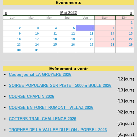
Evénements
«
Mai 2022
»
Lun
Mar
Mer
Jeu
Ven
Sam
Dim
1
2
3
4
5
6
7
8
9
10
11
12
13
14
15
16
17
18
19
20
21
22
23
24
25
26
27
28
29
30
31
Evénement à venir
Coupe jounal LA GRUYERE 2026
(12 jours)
SOIREE POPULAIRE SUR PISTE - 5000m BULLE 2026
(13 jours)
COURSE CHAPLIN 2026
(13 jours)
COURSE EN FORET ROMONT - VILLAZ 2026
(42 jours)
COTTENS TRAIL CHALLENGE 2026
(76 jours)
TROPHEE DE LA VALLEE DU FLON - PORSEL 2026
(91 jours)