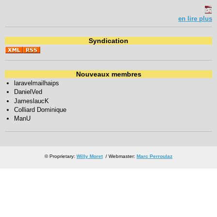
en lire plus
Syndication
Nouveaux membres
laravelmailhaips
DanielVed
JameslaucK
Colliard Dominique
ManU
© Proprietary:
Willy Moret
/ Webmaster:
Marc Perroulaz