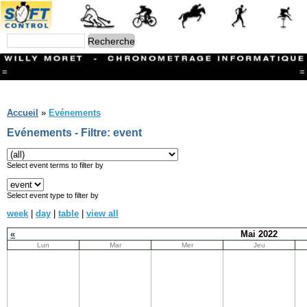
=
=
Menu
Branches
Accueil
»
Evénements
CONTACT
Evénements - Filtre: event
FriRun Cup
Ski ALPIN
Triathlon
Select event terms to filter by
Ski Nordique
Courses à pieds
Select event type to filter by
VTT
week
|
day
|
table
|
view all
Athlétisme
Slalom In-Line
«
Mai 2022
Caisse à savon
Lun
Mar
Mer
Jeu
Coupe "Journal La Gruyère"
Hippisme
Marche
Archives