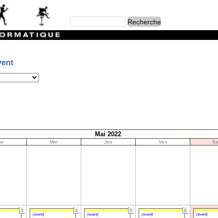
vent
Mai 2022
ar
Mer
Jeu
Ven
S
3
4
5
6
(event)
(event)
(event)
(event)