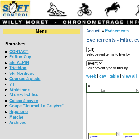
Menu
Accueil
»
Evénements
Evénements - Filtre: e
Branches
CONTACT
Select event terms to filter by
FriRun Cup
Ski ALPIN
Triathlon
Select event type to filter by
Ski Nordique
week
|
day
|
table
|
view all
Courses à pieds
VTT
«
Athlétisme
Lun
M
Slalom In-Line
Caisse à savon
Coupe "Journal La Gruyère"
Hippisme
Marche
Archives
2
(event)
(event)