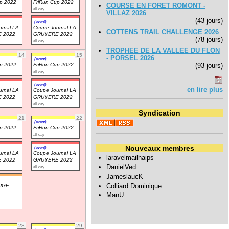
up 2022
FriRun Cup 2022
COURSE EN FORET ROMONT -
all day
VILLAZ 2026
(43 jours)
(event)
rnal LA
Coupe Journal LA
COTTENS TRAIL CHALLENGE 2026
 2022
GRUYERE 2022
(78 jours)
all day
TROPHEE DE LA VALLEE DU FLON
14
15
- PORSEL 2026
(event)
up 2022
FriRun Cup 2022
(93 jours)
all day
(event)
en lire plus
rnal LA
Coupe Journal LA
 2022
GRUYERE 2022
all day
Syndication
21
22
(event)
up 2022
FriRun Cup 2022
all day
Nouveaux membres
(event)
rnal LA
Coupe Journal LA
laravelmailhaips
 2022
GRUYERE 2022
DanielVed
all day
JameslaucK
Colliard Dominique
UGE
ManU
28
29