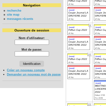
FriRun Cup 2022
FriRun C
all day
all day
Navigation
recherche
(event)
(event)
Coupe Journal LA
Coupe Jou
site map
GRUYERE 2022
GRUYERE
messages récents
all day
all day
9
(event)
(event)
Ouverture de session
FriRun Cup 2022
FriRun C
all day
all day
Nom d'utilisateur:
(event)
(event)
Coupe Journal LA
Coupe Jou
GRUYERE 2022
GRUYERE
all day
all day
Mot de passe:
16
(event)
(event)
FriRun Cup 2022
FriRun C
all day
all day
(event)
(event)
Créer un nouveau compte
Coupe Journal LA
Coupe Jou
Demander un nouveau mot de passe
GRUYERE 2022
GRUYERE
all day
all day
(event)
MEETING
LANCERS
2022
Début: 17:00
Fin: 23:59
23