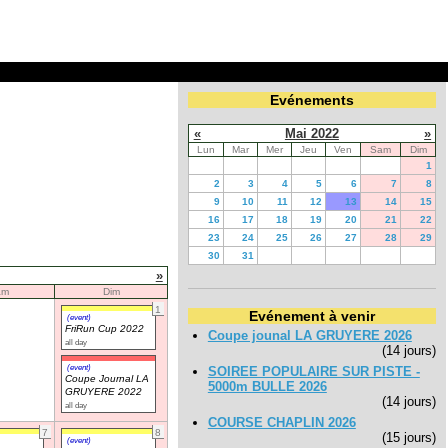
Evénements
«
Mai 2022
»
Lun
Mar
Mer
Jeu
Ven
Sam
Dim
1
2
3
4
5
6
7
8
9
10
11
12
13
14
15
16
17
18
19
20
21
22
23
24
25
26
27
28
29
30
31
»
am
Dim
1
Evénement à venir
(event)
FriRun Cup 2022
Coupe jounal LA GRUYERE 2026
all day
(14 jours)
(event)
SOIREE POPULAIRE SUR PISTE -
Coupe Journal LA
5000m BULLE 2026
GRUYERE 2022
(14 jours)
all day
COURSE CHAPLIN 2026
7
8
(15 jours)
(event)