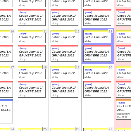
up 2022
FriRun Cup 2022
FriRun Cup 2022
FriRun Cup 2022
FriRun C
all day
all day
all day
all day
(event)
(event)
(event)
(event)
rnal LA
Coupe Journal LA
Coupe Journal LA
Coupe Journal LA
Coupe Jou
 2022
GRUYERE 2022
GRUYERE 2022
GRUYERE 2022
GRUYERE
all day
all day
all day
all day
10
11
12
13
(event)
(event)
(event)
(event)
up 2022
FriRun Cup 2022
FriRun Cup 2022
FriRun Cup 2022
FriRun C
all day
all day
all day
all day
(event)
(event)
(event)
(event)
rnal LA
Coupe Journal LA
Coupe Journal LA
Coupe Journal LA
Coupe Jou
 2022
GRUYERE 2022
GRUYERE 2022
GRUYERE 2022
GRUYERE
all day
all day
all day
all day
17
18
19
20
(event)
(event)
(event)
(event)
up 2022
FriRun Cup 2022
FriRun Cup 2022
FriRun Cup 2022
FriRun C
all day
all day
all day
all day
(event)
(event)
(event)
(event)
rnal LA
Coupe Journal LA
Coupe Journal LA
Coupe Journal LA
Coupe Jou
 2022
GRUYERE 2022
GRUYERE 2022
GRUYERE 2022
GRUYERE
all day
all day
all day
all day
(event)
 DES
BULL'BO
 BULLE
2022
Début: 08:00
Fin: 23:59
24
25
26
27