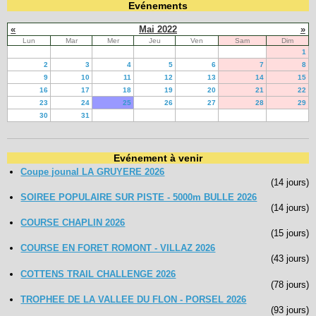
Evénements
«
Mai 2022
»
Lun
Mar
Mer
Jeu
Ven
Sam
Dim
1
2
3
4
5
6
7
8
9
10
11
12
13
14
15
16
17
18
19
20
21
22
23
24
25
26
27
28
29
30
31
Evénement à venir
Coupe jounal LA GRUYERE 2026
(14 jours)
SOIREE POPULAIRE SUR PISTE - 5000m BULLE 2026
(14 jours)
COURSE CHAPLIN 2026
(15 jours)
COURSE EN FORET ROMONT - VILLAZ 2026
(43 jours)
COTTENS TRAIL CHALLENGE 2026
(78 jours)
TROPHEE DE LA VALLEE DU FLON - PORSEL 2026
(93 jours)