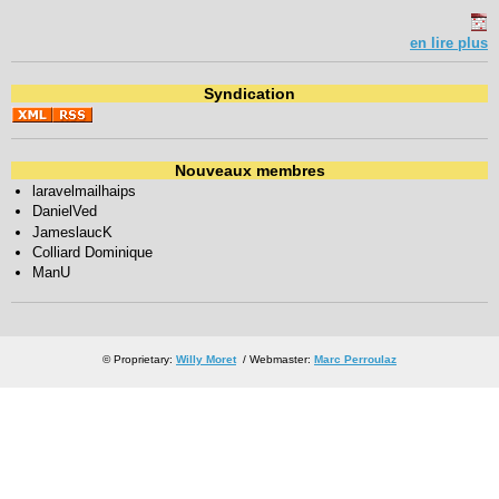
en lire plus
Syndication
Nouveaux membres
laravelmailhaips
DanielVed
JameslaucK
Colliard Dominique
ManU
© Proprietary:
Willy Moret
/ Webmaster:
Marc Perroulaz