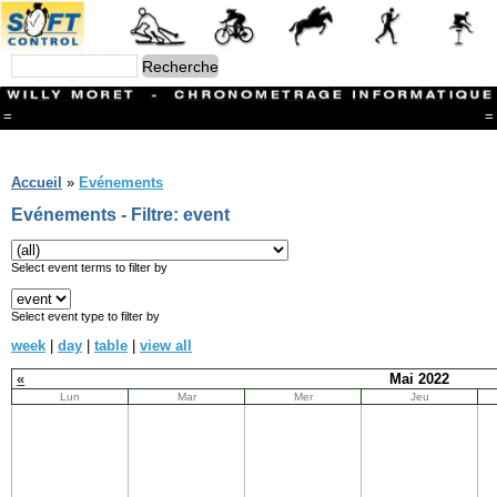
=
=
Menu
Branches
Accueil
»
Evénements
CONTACT
Evénements - Filtre: event
FriRun Cup
Ski ALPIN
Triathlon
Select event terms to filter by
Ski Nordique
Courses à pieds
Select event type to filter by
VTT
week
|
day
|
table
|
view all
Athlétisme
Slalom In-Line
«
Mai 2022
Caisse à savon
Lun
Mar
Mer
Jeu
Coupe "Journal La Gruyère"
Hippisme
Marche
Archives