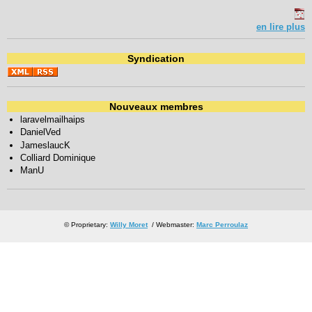
en lire plus
Syndication
Nouveaux membres
laravelmailhaips
DanielVed
JameslaucK
Colliard Dominique
ManU
© Proprietary:
Willy Moret
/ Webmaster:
Marc Perroulaz