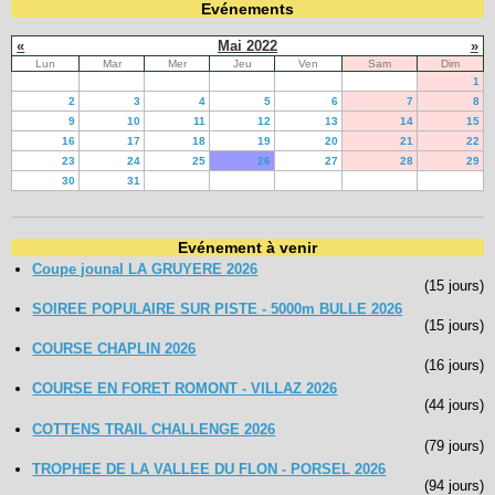
Evénements
«
Mai 2022
»
Lun
Mar
Mer
Jeu
Ven
Sam
Dim
1
2
3
4
5
6
7
8
9
10
11
12
13
14
15
16
17
18
19
20
21
22
23
24
25
26
27
28
29
30
31
Evénement à venir
Coupe jounal LA GRUYERE 2026
(15 jours)
SOIREE POPULAIRE SUR PISTE - 5000m BULLE 2026
(15 jours)
COURSE CHAPLIN 2026
(16 jours)
COURSE EN FORET ROMONT - VILLAZ 2026
(44 jours)
COTTENS TRAIL CHALLENGE 2026
(79 jours)
TROPHEE DE LA VALLEE DU FLON - PORSEL 2026
(94 jours)