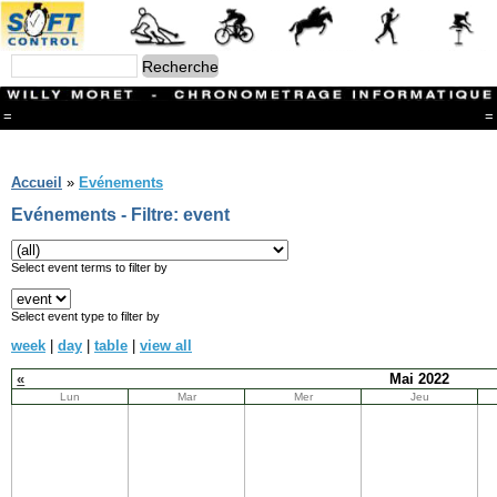
=
=
Menu
Branches
Accueil
»
Evénements
CONTACT
Evénements - Filtre: event
FriRun Cup
Ski ALPIN
Triathlon
Select event terms to filter by
Ski Nordique
Courses à pieds
Select event type to filter by
VTT
week
|
day
|
table
|
view all
Athlétisme
Slalom In-Line
«
Mai 2022
Caisse à savon
Lun
Mar
Mer
Jeu
Coupe "Journal La Gruyère"
Hippisme
Marche
Archives