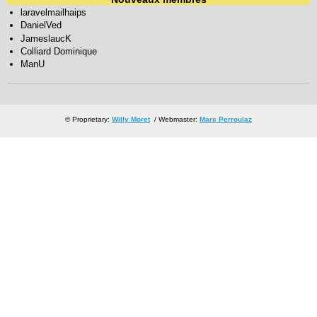
laravelmailhaips
DanielVed
JameslaucK
Colliard Dominique
ManU
© Proprietary:
Willy Moret
/ Webmaster:
Marc Perroulaz