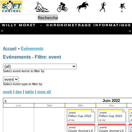
=
=
Menu
Branches
Accueil
»
Evénements
CONTACT
Evénements - Filtre: event
FriRun Cup
Ski ALPIN
Triathlon
Select event terms to filter by
Ski Nordique
Courses à pieds
Select event type to filter by
VTT
week
|
day
|
table
|
view all
Athlétisme
Slalom In-Line
«
Juin 2022
Caisse à savon
Lun
Mar
Mer
Jeu
Coupe "Journal La Gruyère"
1
2
Hippisme
(event)
(event)
(
FriRun Cup 2022
FriRun Cup 2022
F
Marche
all day
all day
al
Archives
(event)
(event)
(
Coupe Journal LA
Coupe Journal LA
C