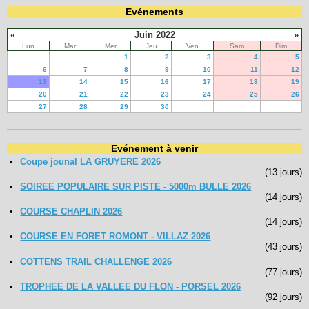
Evénements
«
Juin 2022
»
Lun
Mar
Mer
Jeu
Ven
Sam
Dim
1
2
3
4
5
6
7
8
9
10
11
12
13
14
15
16
17
18
19
20
21
22
23
24
25
26
27
28
29
30
Evénement à venir
Coupe jounal LA GRUYERE 2026
(13 jours)
SOIREE POPULAIRE SUR PISTE - 5000m BULLE 2026
(14 jours)
COURSE CHAPLIN 2026
(14 jours)
COURSE EN FORET ROMONT - VILLAZ 2026
(43 jours)
COTTENS TRAIL CHALLENGE 2026
(77 jours)
TROPHEE DE LA VALLEE DU FLON - PORSEL 2026
(92 jours)