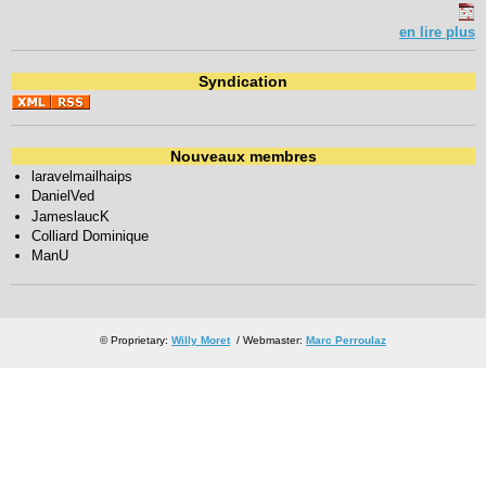
en lire plus
Syndication
Nouveaux membres
laravelmailhaips
DanielVed
JameslaucK
Colliard Dominique
ManU
© Proprietary:
Willy Moret
/ Webmaster:
Marc Perroulaz