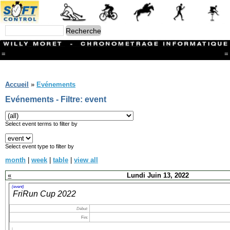
=
=
Menu
Branches
Accueil
»
Evénements
CONTACT
Evénements - Filtre: event
FriRun Cup
Ski ALPIN
Triathlon
Select event terms to filter by
Ski Nordique
Courses à pieds
Select event type to filter by
VTT
month
|
week
|
table
|
view all
Athlétisme
Slalom In-Line
«
Lundi Juin 13, 2022
Caisse à savon
Coupe "Journal La Gruyère"
(event)
FriRun Cup 2022
Hippisme
Marche
Début:
Archives
Fin: