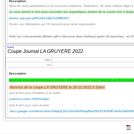
Description:
Merci de votre participation et de la bonne ambiance "Halloween" de cette Athletic Night à
Je vous donne le lien pour consulter les magnifiques photos de la soirée mis à dispo
Navigation
photos.app.goo.gl/KcmhL1ByCxkM9EDn7
recherche
Toutes nos félicitations au CS marsens pour cette organisation.
site map
messages récents
Voici les classements (fichier pdf ci-dessous dans Gallery) après 10 manches, au 
Ouverture de session
(event)
Coupe Journal LA GRUYERE 2022
Nom d'utilisateur:
Début:
Fin:
Mot de passe:
Description:
Voici les classements finaux
(fichier pdf ci-dessous dans Gallery)
au 26 novemb
Remise de la coupe LA GRUYERE le 26-11-2022 à Sâles
voici le lien pour l'invitation à la soirée :
Créer un nouveau compte
a-travers-sales.ch/fr/coupe/
Demander un nouveau mot de passe
voici le lien pour vous inscrire:
docs.google.com/forms/d/e/1FAIpQLSf1vDzXA0iFDnqR5wZN1XCS0tVfE7wOcONZ054