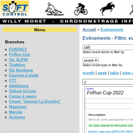
Menu
Accueil
»
Evénements
Evénements - Filtre: e
Branches
CONTACT
Select event terms to filter by
FriRun Cup
Ski ALPIN
Triathlon
Select event type to filter by
Ski Nordique
month
|
week
|
table
|
view a
Courses à pieds
VTT
«
Athlétisme
(event)
Slalom In-Line
FriRun Cup 2022
Caisse à savon
Coupe "Journal La Gruyère"
Hippisme
Marche
Description:
Archives
Merci de votre participation et 
Je vous donne le lien pour con
photos.app.goo.gl/KcmhL1By