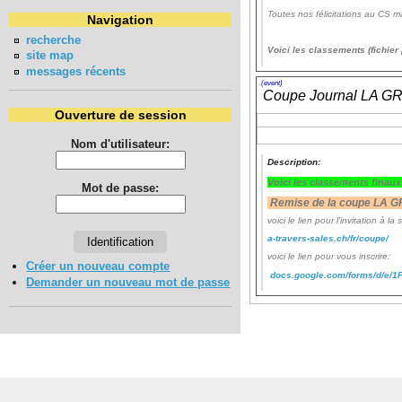
Toutes nos félicitations au CS m
Navigation
recherche
Voici les classements (fichie
site map
messages récents
(event)
Coupe Journal LA 
Ouverture de session
Nom d'utilisateur:
Description:
Voici les classements finau
Mot de passe:
Remise de la coupe LA G
voici le lien pour l'invitation à la 
a-travers-sales.ch/fr/coupe/
voici le lien pour vous inscrire:
Créer un nouveau compte
docs.google.com/forms/d/e
Demander un nouveau mot de passe