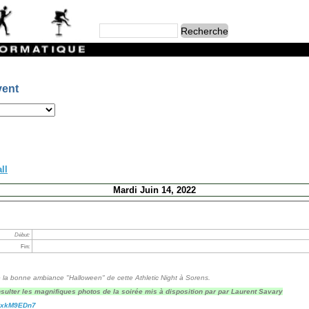
vent
ll
Mardi Juin 14, 2022
Début:
Fin:
de la bonne ambiance "Halloween" de cette Athletic Night à Sorens.
sulter les magnifiques photos de la soirée mis à disposition par par Laurent Savary
CxkM9EDn7