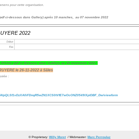
arsens pour cette organisation.
r pdf ci-dessous dans Gallery) après 10 manches, au 07 novembre 2022
GRUYERE 2022
Début:
Fin:
x
(fichier pdf ci-dessous dans Gallery)
au 26 novembre 2022 !
RUYERE le 26-11-2022 à Sâles
soirée :
/1FAIpQLSf1vDzXA0iFDnqR5wZN1XCS0tVfE7wOcONZ0549lXplDBF_Dw/viewform
© Proprietary:
Willy Moret
/ Webmaster:
Marc Perroulaz