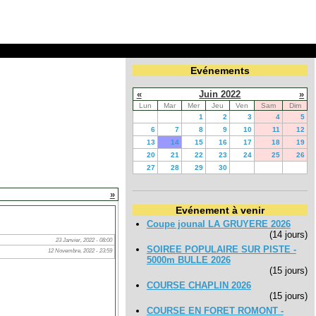
Evénements
«
Juin 2022
»
Lun
Mar
Mer
Jeu
Ven
Sam
Dim
1
2
3
4
5
6
7
8
9
10
11
12
13
14
15
16
17
18
19
20
21
22
23
24
25
26
27
28
29
30
»
Evénement à venir
Coupe jounal LA GRUYERE 2026
(14 jours)
23 Janvier, 2022 - 08:00
SOIREE POPULAIRE SUR PISTE -
12 Novembre, 2022 - 23:59
5000m BULLE 2026
(15 jours)
COURSE CHAPLIN 2026
(15 jours)
COURSE EN FORET ROMONT -