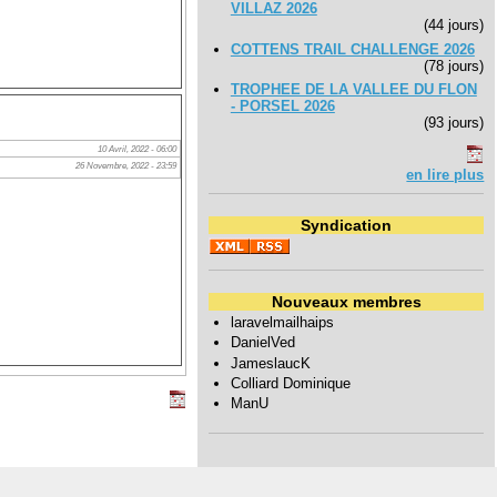
VILLAZ 2026
(44 jours)
COTTENS TRAIL CHALLENGE 2026
(78 jours)
TROPHEE DE LA VALLEE DU FLON
- PORSEL 2026
(93 jours)
10 Avril, 2022 - 06:00
26 Novembre, 2022 - 23:59
en lire plus
Syndication
Nouveaux membres
laravelmailhaips
DanielVed
JameslaucK
Colliard Dominique
ManU